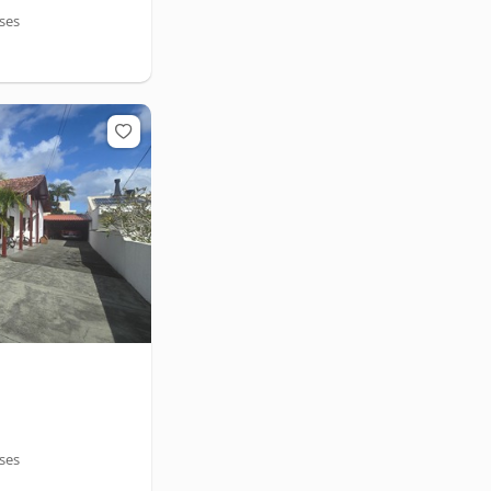
eses
eses