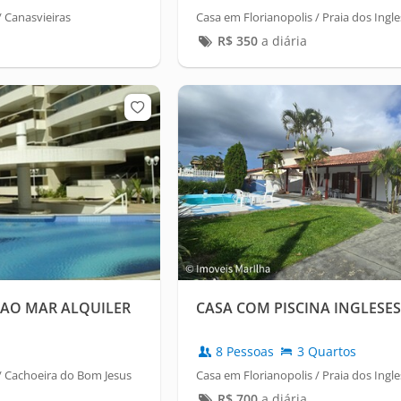
 Canasvieiras
Casa em Florianopolis / Praia dos Ingl
R$
350
a diária
AO MAR ALQUILER
CASA COM PISCINA INGLESES
8 Pessoas
3 Quartos
/ Cachoeira do Bom Jesus
Casa em Florianopolis / Praia dos Ingl
R$
700
a diária