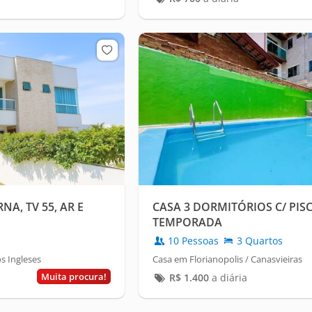
NA, TV 55, AR E
CASA 3 DORMITÓRIOS C/ PIS
TEMPORADA
10 Pessoas
3 Quartos
os Ingleses
Casa em Florianopolis / Canasvieiras
Muita procura!
R$
1.400
a diária