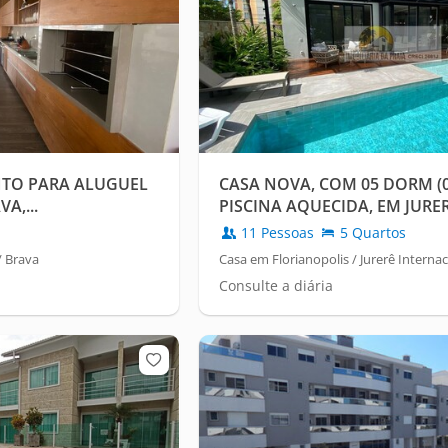
TO PARA ALUGUEL
CASA NOVA, COM 05 DORM (04
A,...
PISCINA AQUECIDA, EM JURER
11 Pessoas
5 Quartos
/ Brava
Casa em Florianopolis / Jurerê Internac
Consulte a diária