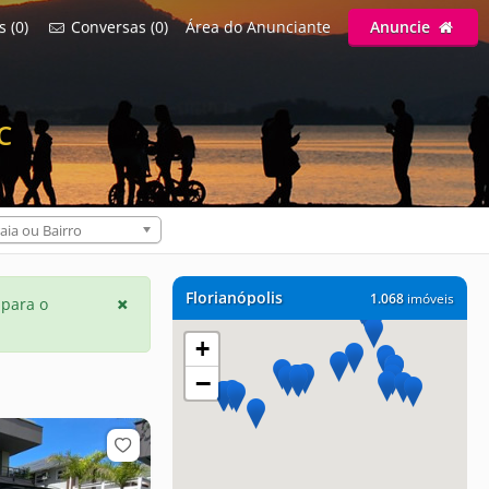
s (0)
Conversas (0)
Área do Anunciante
Anuncie
C
aia ou Bairro
Florianópolis
1.068
imóveis
 para o
+
−