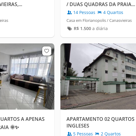
EIRAS,...
/ DUAS QUADRAS DA PRAIA...
14 Pessoas
4 Quartos
eiras
Casa em Florianopolis / Canasvieiras
R$
1.500
a diária
QUARTOS A APENAS
APARTAMENTO 02 QUARTOS
INGLESES
AIA 🌞✨
5 Pessoas
2 Quartos