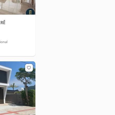
ERÊ
ional