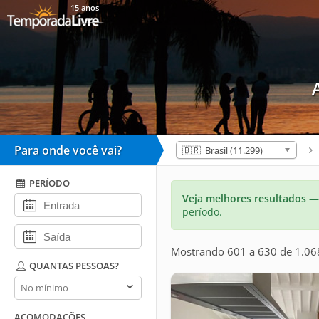
15 anos
Para onde você vai?
🇧🇷 Brasil (11.299)
PERÍODO
Veja melhores resultados
— 
período.
Mostrando 601 a 630 de 1.06
QUANTAS PESSOAS?
Quantas
pessoas?
ACOMODAÇÕES