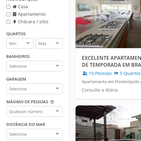
Casa
Apartamento
Chácara / sítio
QUARTOS
Quartos
Quartos
min
max
BANHEIROS
EXCELENTE APARTAMEN
Banheiros
DE TEMPORADA EM BRAV
10 Pessoas
5 Quartos
GARAGEM
Apartamento em Florianópolis 
Garagem
Consulte a diária
MÁXIMO DE PESSOAS
Máximo
de
pessoas
DISTÂNCIA DO MAR
Distância
do