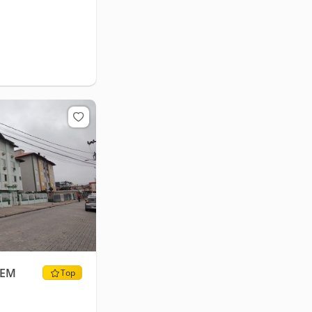
 EM
Top