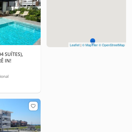
Leaflet
|
© MapTiler
© OpenStreetMap
 SUÍTES),
Ê IN!
ional