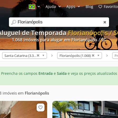
Ajuda
Apps
Blog
Favorito
search
Aluguel de Temporada
Florianópolis / S
1.068 imóveis para alugar em Florianópolis / SC
Santa Catarina (3.310)
Florianópolis (1.068)
Pr
Preencha os campos
Entrada
e
Saída
e veja os preços atualizados
8 imóveis
em
Florianópolis