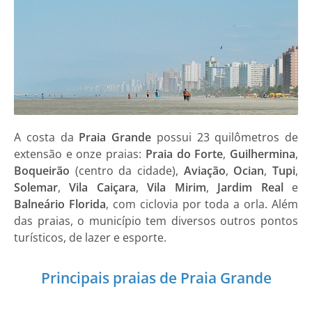
A costa da
Praia Grande
possui 23 quilômetros de
extensão e onze praias:
Praia do Forte
,
Guilhermina
,
Boqueirão
(centro da cidade),
Aviação
,
Ocian
,
Tupi
,
Solemar
,
Vila Caiçara
,
Vila Mirim
,
Jardim Real
e
Balneário Florida
, com ciclovia por toda a orla. Além
das praias, o município tem diversos outros pontos
turísticos, de lazer e esporte.
Principais praias de Praia Grande