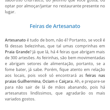
saboroso churrasco, do jeitinho que você gosta, ou
optar por almoçar/jantar no restaurante presente no
lugar.
Feiras de Artesanato
Artesanato
é tudo de bom, não é? Portanto, se você é
fã dessas belezinhas, que tal umas comprinhas em
Praia Grande
? Já que lá, há 4 feiras que abrigam mais
de 300 artesões. As feirinhas, são bem movimentadas
e abrigam setores de alimentação, portanto, se a
fome bater, já sabe. Porém, fique atento em relação
aos locais, pois você só encontrará as
feiras nas
praias Guilhermina
,
Ociam
e
Caiçara
. Ah, e prepare-se
para não sair de lá de mãos abanando, pois há
artesanatos lindíssimos, que agradarão os mais
variados gostos.