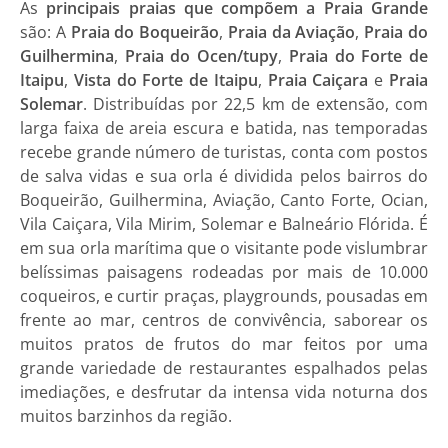
As
principais praias que compõem a Praia Grande
são: A
Praia do Boqueirão
,
Praia da Aviação
,
Praia do
Guilhermina
,
Praia do Ocen/tupy
,
Praia do Forte de
Itaipu
,
Vista do Forte de Itaipu
,
Praia Caiçara
e
Praia
Solemar
. Distribuídas por 22,5 km de extensão, com
larga faixa de areia escura e batida, nas temporadas
recebe grande número de turistas, conta com postos
de salva vidas e sua orla é dividida pelos bairros do
Boqueirão, Guilhermina, Aviação, Canto Forte, Ocian,
Vila Caiçara, Vila Mirim, Solemar e Balneário Flórida. É
em sua orla marítima que o visitante pode vislumbrar
belíssimas paisagens rodeadas por mais de 10.000
coqueiros, e curtir praças, playgrounds, pousadas em
frente ao mar, centros de convivência, saborear os
muitos pratos de frutos do mar feitos por uma
grande variedade de restaurantes espalhados pelas
imediações, e desfrutar da intensa vida noturna dos
muitos barzinhos da região.