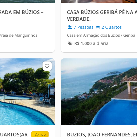
ADA EM BÚZIOS –
CASA BÚZIOS GERIBÁ PÉ NA 
VERDADE.
7 Pessoas
2 Quartos
Praia de Manguinhos
Casa em Armação dos Búzios / Geribá
R$
1.000
a diária
QUARTOS(AR
BUZIOS, JOAO FERNANDES, 
Top