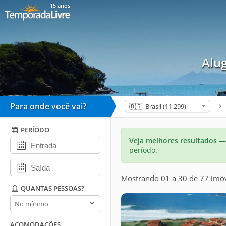
15 anos
Alu
Para onde você vai?
🇧🇷 Brasil (11.299)
PERÍODO
Veja melhores resultados
— 
período.
Mostrando 01 a 30 de 77 imó
QUANTAS PESSOAS?
Quantas
pessoas?
ACOMODAÇÕES