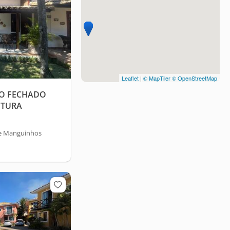
Leaflet
|
© MapTiler
© OpenStreetMap
IO FECHADO
UTURA
de Manguinhos