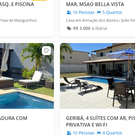
ASQ. E PISCINA
MAR, MSAO BELLA VISTA
10 Pessoas
5 Quartos
Praia de Manguinhos
Casa em Armação dos Búzios / João F
R$
3.000
a diária
RADURA COM
GERIBÁ, 4 SUÍTES COM AR, PI
PRIVATIVA E WI-FI
10 Pessoas
4 Quartos