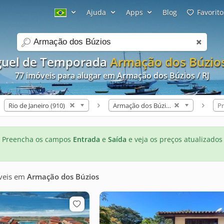
Ajuda
Apps
Blog
Favorito
search
guel de Temporada
Armação dos Búzios
77 imóveis para alugar em Armação dos Búzios / RJ
Rio de Janeiro (910)
Armação dos Búzios (77)
Pr
Preencha os campos
Entrada
e
Saída
e veja os preços atualizados
veis
em
Armação dos Búzios