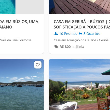
A EM BÚZIOS, UMA
CASA EM GERIBÁ – BÚZIOS |
RAIANO
SOFISTICAÇÃO A POUCOS PAS
10 Pessoas
3 Quartos
Praia da Baía Formosa
Casa em Armação dos Búzios / Geribá
R$
800
a diária