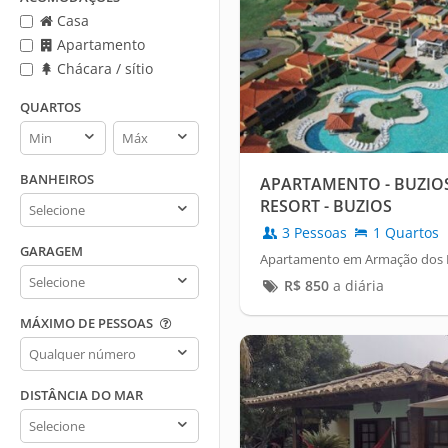
Casa
Apartamento
Chácara / sítio
QUARTOS
Quartos
Quartos
min
max
BANHEIROS
APARTAMENTO - BUZIO
Banheiros
RESORT - BUZIOS
3 Pessoas
1 Quartos
GARAGEM
Apartamento em Armação dos Bú
Garagem
R$
850
a diária
MÁXIMO DE PESSOAS
Máximo
de
pessoas
DISTÂNCIA DO MAR
Distância
do