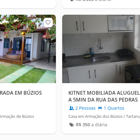
ORADA EM BÚZIOS
KITNET MOBILIADA ALUGUE
A 5MIN DA RUA DAS PEDRAS
2 Pessoas
1 Quartos
Armação de Búzios
Casa em Armação dos Búzios / Tartar
R$
350
a diária