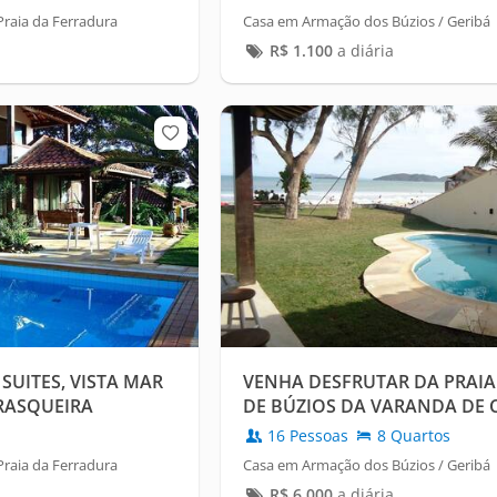
raia da Ferradura
Casa em Armação dos Búzios / Geribá
R$
1.100
a diária
SUITES, VISTA MAR
VENHA DESFRUTAR DA PRAIA
RRASQUEIRA
DE BÚZIOS DA VARANDA DE 
16 Pessoas
8 Quartos
raia da Ferradura
Casa em Armação dos Búzios / Geribá
R$
6.000
a diária