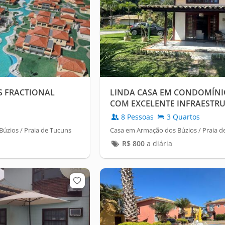
S FRACTIONAL
LINDA CASA EM CONDOMÍN
COM EXCELENTE INFRAESTR
8 Pessoas
3 Quartos
zios / Praia de Tucuns
Casa em Armação dos Búzios / Praia 
R$
800
a diária