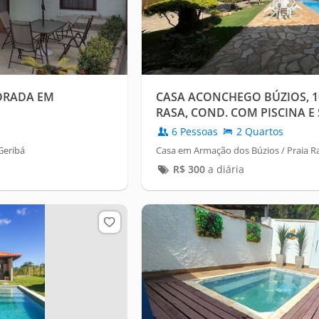
ORADA EM
CASA ACONCHEGO BÚZIOS, 1
RASA, COND. COM PISCINA E
6 Pessoas
2 Quartos
Geribá
Casa em Armação dos Búzios / Praia R
R$
300
a diária