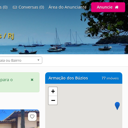
s (0)
Conversas (0)
Área do Anunciante
Anuncie
 / RJ
aia ou Bairro
Armação dos Búzios
77
imóveis
 para o
+
−