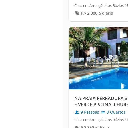
Casa em Armação dos Búzios / P
R$
2.000
a diária
NA PRAIA FERRADURA 3 
E VERDE,PISCINA, CHU
9 Pessoas
3 Quartos
Casa em Armação dos Búzios / P
R$
790
a diária