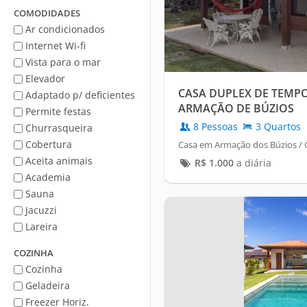
Mar
COMODIDADES
Ar condicionados
Internet Wi-fi
Vista para o mar
Elevador
CASA DUPLEX DE TEMP
Adaptado p/ deficientes
ARMAÇÃO DE BÚZIOS
Permite festas
8 Pessoas
3 Quartos
Churrasqueira
Cobertura
Casa em Armação dos Búzios / 
Aceita animais
R$
1.000
a diária
Academia
Sauna
Jacuzzi
Lareira
COZINHA
Cozinha
Geladeira
Freezer Horiz.