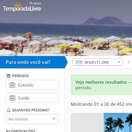
15 anos
Para onde você vai?
🇧🇷 Brasil (11.299)
PERÍODO
Veja melhores resultados
— 
período.
Mostrando 01 a 30 de 452 im
QUANTAS PESSOAS?
Quantas
pessoas?
ACOMODAÇÕES