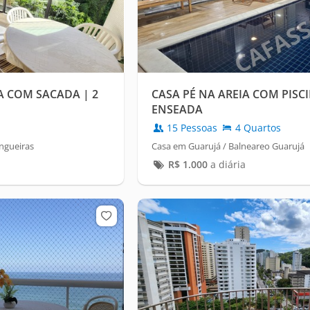
A COM SACADA | 2
CASA PÉ NA AREIA COM PISC
ENSEADA
15 Pessoas
4 Quartos
ngueiras
Casa em Guarujá / Balneareo Guarujá
R$
1.000
a diária