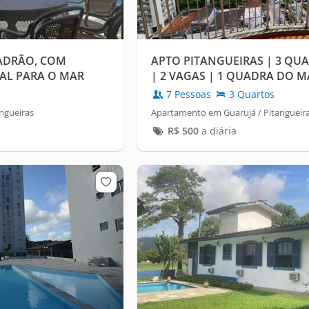
ADRÃO, COM
APTO PITANGUEIRAS | 3 QUAR
AL PARA O MAR
| 2 VAGAS | 1 QUADRA DO M
7 Pessoas
3 Quartos
ngueiras
Apartamento em Guarujá / Pitangueir
R$
500
a diária