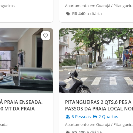
ngueiras
Apartamento em Guarujá / Pitangueir
R$
440
a diária
 PRAIA ENSEADA.
PITANGUEIRAS 2 QTS,6 PES 
0 MT DA PRAIA
PASSOS DA PRAIA LOCAL N
6 Pessoas
2 Quartos
eada
Apartamento em Guarujá / Pitangueir
R$
400
a diária