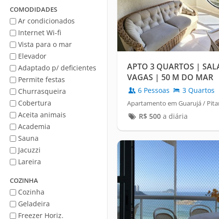
Mar
COMODIDADES
Ar condicionados
Internet Wi-fi
Vista para o mar
Elevador
APTO 3 QUARTOS | SAL
Adaptado p/ deficientes
VAGAS | 50 M DO MAR
Permite festas
6 Pessoas
3 Quartos
Churrasqueira
Cobertura
Apartamento em Guarujá / Pita
Aceita animais
R$
500
a diária
Academia
Sauna
Jacuzzi
Lareira
COZINHA
Cozinha
Geladeira
Freezer Horiz.