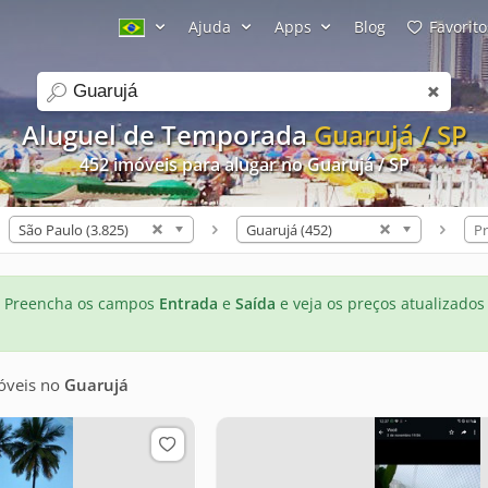
Ajuda
Apps
Blog
Favorito
search
Aluguel de Temporada
Guarujá / SP
452 imóveis para alugar no Guarujá / SP
São Paulo (3.825)
Guarujá (452)
Pr
Preencha os campos
Entrada
e
Saída
e veja os preços atualizados
óveis
no
Guarujá