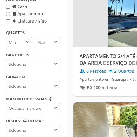
Casa
Apartamento
Chácara / sítio
QUARTOS
Quartos
Quartos
min
max
BANHEIROS
APARTAMENTO 2/4 ATÉ 
Banheiros
DA AREIA E SERVIÇO DE
6 Pessoas
2 Quartos
GARAGEM
Apartamento em Guarujá / Pita
Garagem
R$
400
a diária
MÁXIMO DE PESSOAS
Máximo
de
pessoas
DISTÂNCIA DO MAR
Distância
do