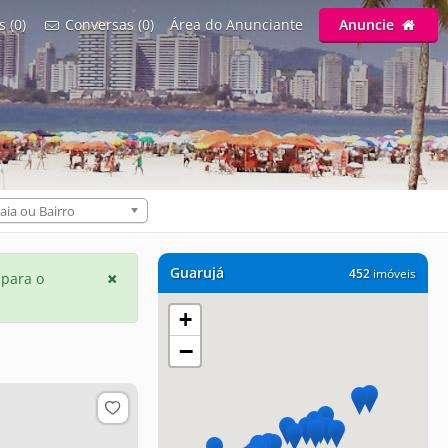
s (0)
Conversas (0)
Área do Anunciante
Anuncie
aia ou Bairro
Guarujá
452
imóveis
 para o
+
−