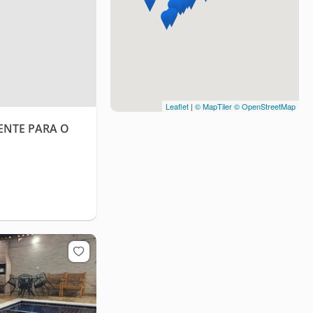
Leaflet
|
© MapTiler
© OpenStreetMap
ENTE PARA O