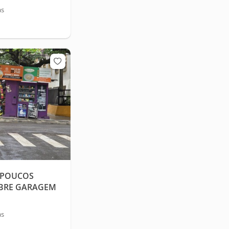
as
A POUCOS
OBRE GARAGEM
as