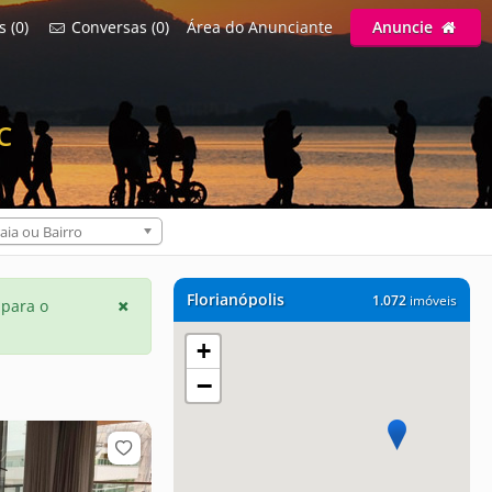
s (0)
Conversas (0)
Área do Anunciante
Anuncie
C
aia ou Bairro
Florianópolis
1.072
imóveis
 para o
+
−