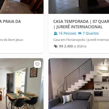
A PRAIA DA
CASA TEMPORADA | 07 QUAR
| JURERÊ INTERNACIONAL
16 Pessoas
7 Quartos
ira do Bom Jesus
Casa em Florianopolis / Jurerê Internac
R$
2.400
a diária