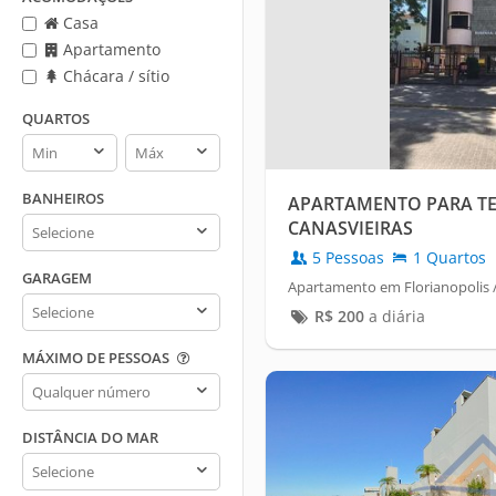
Casa
Apartamento
Chácara / sítio
QUARTOS
Quartos
Quartos
min
max
BANHEIROS
APARTAMENTO PARA T
Banheiros
CANASVIEIRAS
5 Pessoas
1 Quartos
GARAGEM
Apartamento em Florianopolis /
Garagem
R$
200
a diária
MÁXIMO DE PESSOAS
Máximo
de
pessoas
DISTÂNCIA DO MAR
Distância
do