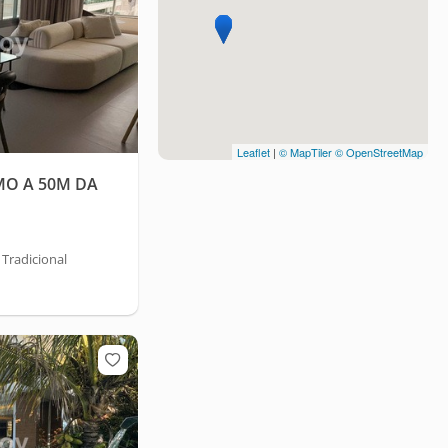
Leaflet
|
© MapTiler
© OpenStreetMap
IMO A 50M DA
 Tradicional