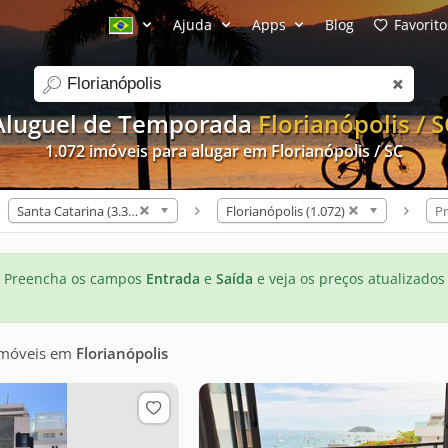
Ajuda
Apps
Blog
Favorito
search
Aluguel de Temporada
Florianópolis / S
1.072 imóveis para alugar em Florianópolis / SC
Santa Catarina (3.312)
Florianópolis (1.072)
Pr
Preencha os campos
Entrada
e
Saída
e veja os preços atualizados
imóveis
em
Florianópolis