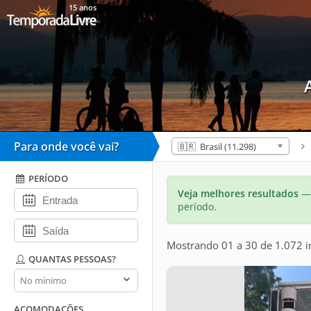
15 anos
Para onde você vai?
🇧🇷 Brasil (11.298)
PERÍODO
Veja melhores resultados
— 
período.
Mostrando 01 a 30 de 1.072 
QUANTAS PESSOAS?
Quantas
pessoas?
ACOMODAÇÕES