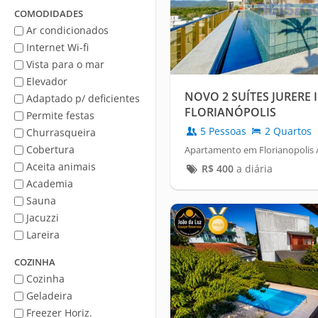
Mar
COMODIDADES
Ar condicionados
Internet Wi-fi
Vista para o mar
Elevador
NOVO 2 SUÍTES JURERE
Adaptado p/ deficientes
FLORIANÓPOLIS
Permite festas
5 Pessoas
2 Quartos
Churrasqueira
Cobertura
Apartamento em Florianopolis /
Aceita animais
R$
400
a diária
Academia
Sauna
Jacuzzi
Lareira
COZINHA
Cozinha
Geladeira
Freezer Horiz.