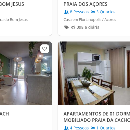
 BOM JESUS
PRAIA DOS AÇORES
8 Pessoas
3 Quartos
ira do Bom Jesus
Casa em Florianópolis / Acores
R$
398
a diária
EACH
APARTAMENTOS DE 01 DORM
MOBILIADO PRAIA DA CACH
JESUS
4 Pessoas
1 Quartos