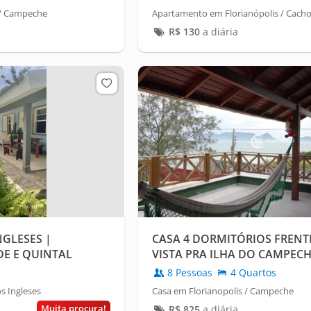
 / Campeche
Apartamento em Florianópolis / Cacho
R$
130
a diária
GLESES |
CASA 4 DORMITÓRIOS FREN
DE E QUINTAL
VISTA PRA ILHA DO CAMPEC
8 Pessoas
4 Quartos
os Ingleses
Casa em Florianopolis / Campeche
Muita procura!
R$
825
a diária