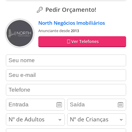
Pedir Orçamento!
North Negócios Imobiliários
Anunciante desde
2013
Ver Telefones
contact_name
contact_email
contact_phone
adults
children
contact_message