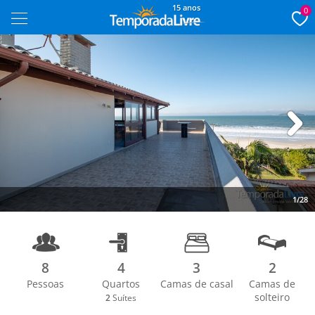
15 anos
0
Next
1/28
8
4
3
2
Pessoas
Quartos
Camas de casal
Camas de
solteiro
2
Suítes