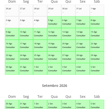
Dom
Seg
Ter
Qua
Qui
Sex
Sáb
26 Jul
27 Jul
28 Jul
29 Jul
30 Jul
31 Jul
1 Ago
--
--
--
--
--
--
--
2 Ago
3 Ago
4 Ago
5 Ago
6 Ago
7 Ago
8 Ago
--
--
--
Consultar
Consultar
Consultar
Consultar
9 Ago
10 Ago
11 Ago
12 Ago
13 Ago
14 Ago
15 Ago
Consultar
Consultar
Consultar
Consultar
Consultar
Consultar
Consultar
16 Ago
17 Ago
18 Ago
19 Ago
20 Ago
21 Ago
22 Ago
Consultar
Consultar
Consultar
Consultar
Consultar
Consultar
Consultar
23 Ago
24 Ago
25 Ago
26 Ago
27 Ago
28 Ago
29 Ago
Consultar
Consultar
Consultar
Consultar
Consultar
Consultar
Consultar
30 Ago
31 Ago
1 Set
2 Set
3 Set
4 Set
5 Set
Consultar
Consultar
Consultar
Consultar
Consultar
Consultar
Consultar
Setembro 2026
Dom
Seg
Ter
Qua
Qui
Sex
Sáb
30 Ago
31 Ago
1 Set
2 Set
3 Set
4 Set
5 Set
Consultar
Consultar
Consultar
Consultar
Consultar
Consultar
Consultar