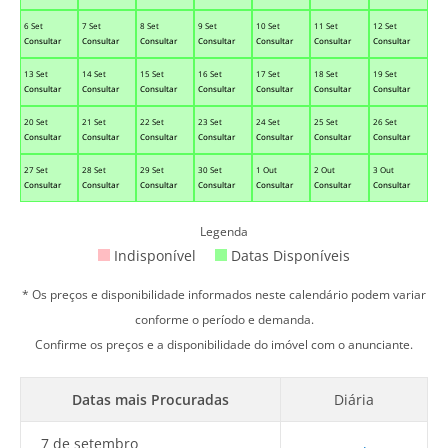
6 Set
7 Set
8 Set
9 Set
10 Set
11 Set
12 Set
Consultar
Consultar
Consultar
Consultar
Consultar
Consultar
Consultar
13 Set
14 Set
15 Set
16 Set
17 Set
18 Set
19 Set
Consultar
Consultar
Consultar
Consultar
Consultar
Consultar
Consultar
20 Set
21 Set
22 Set
23 Set
24 Set
25 Set
26 Set
Consultar
Consultar
Consultar
Consultar
Consultar
Consultar
Consultar
27 Set
28 Set
29 Set
30 Set
1 Out
2 Out
3 Out
Consultar
Consultar
Consultar
Consultar
Consultar
Consultar
Consultar
Legenda
Indisponível
Datas Disponíveis
* Os preços e disponibilidade informados neste calendário podem variar
conforme o período e demanda.
Confirme os preços e a disponibilidade do imóvel com o anunciante.
Datas mais Procuradas
Diária
7 de setembro