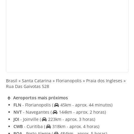
Brasil » Santa Catarina » Florianopolis » Praia dos Ingleses »
Rua Das Gaivotas 528
Aeroportos mais próximos
FLN
- Florianopolis
(
45km - aprox. 44 minutos)
NVT
- Navegantes
(
144km - aprox. 2 horas)
JOI
- Joinville
(
223km - aprox. 3 horas)
CWB
- Curitiba
(
318km - aprox. 4 horas)
POA
- Porto Alegre
(
484km - aprox. 5 horas)