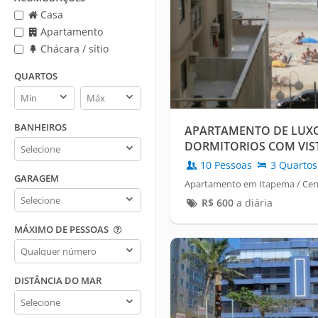
Casa
Apartamento
Chácara / sítio
QUARTOS
Quartos
Quartos
min
max
BANHEIROS
APARTAMENTO DE LUXO
Banheiros
DORMITORIOS COM VIS
MAR
10 Pessoas
3 Quartos
GARAGEM
Apartamento em Itapema / Cen
Garagem
R$
600
a diária
MÁXIMO DE PESSOAS
Máximo
de
pessoas
DISTÂNCIA DO MAR
Distância
do