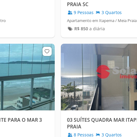
PRAIA SC
9 Pessoas
3 Quartos
tro
Apartamento em Itapema / Meia Praia
R$
850
a diária
TE PARA O MAR 3
03 SUÍTES QUADRA MAR ITA
PRAIA
8 Pessoas
3 Quartos