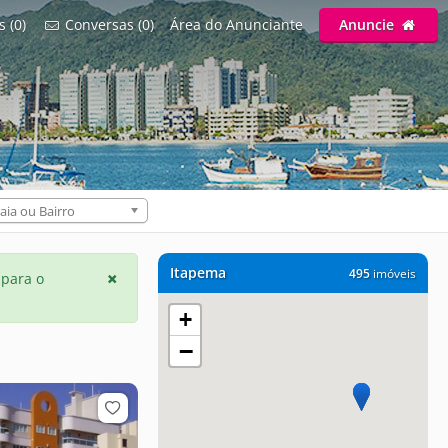
s (0)
Conversas (0)
Área do Anunciante
Anuncie
aia ou Bairro
Itapema
495
imóveis
 para o
+
−