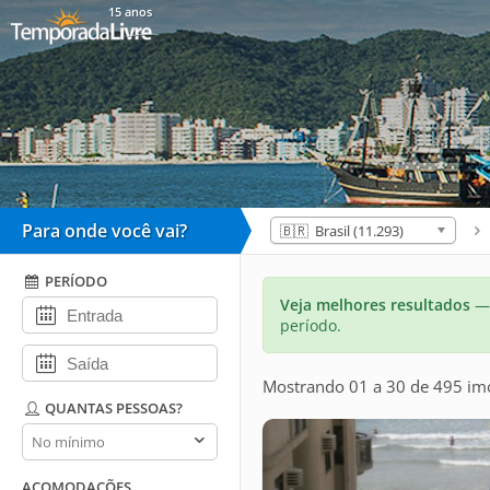
15 anos
Para onde você vai?
🇧🇷 Brasil (11.293)
PERÍODO
Veja melhores resultados
— 
período.
Mostrando 01 a 30 de 495 im
QUANTAS PESSOAS?
Quantas
pessoas?
ACOMODAÇÕES