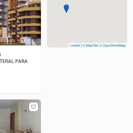
Leaflet
|
© MapTiler
© OpenStreetMap
3
TERAL PARA