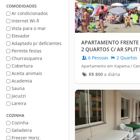
Mar
COMODIDADES
Ar condicionados
Internet Wi-fi
Vista para o mar
Elevador
APARTAMENTO FRENTE P
Adaptado p/ deficientes
2 QUARTOS C/ AR SPLIT
Permite festas
6 Pessoas
2 Quartos
Churrasqueira
Cobertura
Apartamento em Itapema / Cen
Aceita animais
R$
800
a diária
Academia
Sauna
Jacuzzi
Lareira
COZINHA
Cozinha
Geladeira
Freezer Horiz.