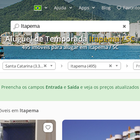
Ajuda
Apps
Blog
Favorito
search
Aluguel de Temporada
Itapema / SC
495 imóveis para alugar em Itapema / SC
Santa Catarina (3.309)
Itapema (495)
Pr
Preencha os campos
Entrada
e
Saída
e veja os preços atualizados
óveis
em
Itapema