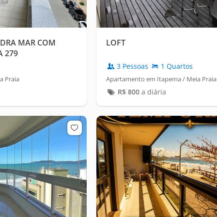
UADRA MAR COM
LOFT
A 279
3 Pessoas
1 Quartos
a Praia
Apartamento em Itapema / Meia Praia
R$
800
a diária