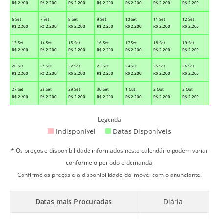
R$
2.200
R$
2.200
R$
2.200
R$
2.200
R$
2.200
R$
2.200
R$
2.200
6 Set
7 Set
8 Set
9 Set
10 Set
11 Set
12 Set
R$
2.200
R$
2.200
R$
2.200
R$
2.200
R$
2.200
R$
2.200
R$
2.200
13 Set
14 Set
15 Set
16 Set
17 Set
18 Set
19 Set
R$
2.200
R$
2.200
R$
2.200
R$
2.200
R$
2.200
R$
2.200
R$
2.200
20 Set
21 Set
22 Set
23 Set
24 Set
25 Set
26 Set
R$
2.200
R$
2.200
R$
2.200
R$
2.200
R$
2.200
R$
2.200
R$
2.200
27 Set
28 Set
29 Set
30 Set
1 Out
2 Out
3 Out
R$
2.200
R$
2.200
R$
2.200
R$
2.200
R$
2.200
R$
2.200
R$
2.200
Legenda
Indisponível
Datas Disponíveis
* Os preços e disponibilidade informados neste calendário podem variar
conforme o período e demanda.
Confirme os preços e a disponibilidade do imóvel com o anunciante.
Datas mais Procuradas
Diária