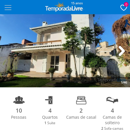
15 anos
0
Next
1/46
10
4
2
4
Pessoas
Quartos
Camas de casal
Camas de
solteiro
1
Suíte
2
Sofa-camas