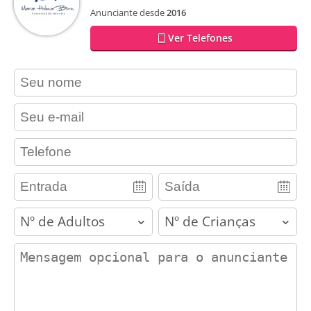
Anunciante desde
2016
Ver Telefones
contact_name
contact_email
contact_phone
adults
children
contact_message