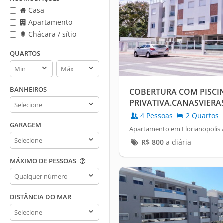
Casa
Apartamento
Chácara / sítio
QUARTOS
Quartos
Quartos
min
max
BANHEIROS
COBERTURA COM PISCI
Banheiros
PRIVATIVA.CANASVIERAS
4 Pessoas
2 Quartos
GARAGEM
Apartamento em Florianopolis /
Garagem
R$
800
a diária
MÁXIMO DE PESSOAS
Máximo
de
pessoas
DISTÂNCIA DO MAR
Distância
do