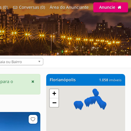
s (0)
Conversas (0)
Área do Anunciante
Anuncie
C
aia ou Bairro
Florianópolis
1.058
imóveis
 para o
+
−