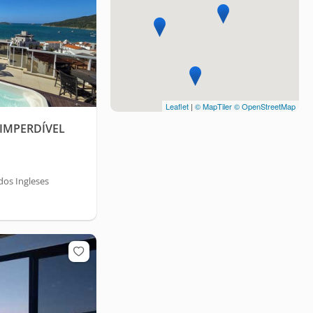
Leaflet
|
© MapTiler
© OpenStreetMap
IMPERDÍVEL
dos Ingleses