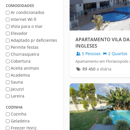
Mar
COMODIDADES
Ar condicionados
Internet Wi-fi
Vista para o mar
Elevador
APARTAMENTO VILA DA
Adaptado p/ deficientes
INGLESES
Permite festas
5 Pessoas
2 Quartos
Churrasqueira
Cobertura
Apartamento em Florianopolis /
Aceita animais
R$
450
a diária
Academia
Sauna
Jacuzzi
Lareira
COZINHA
Cozinha
Geladeira
Freezer Horiz.