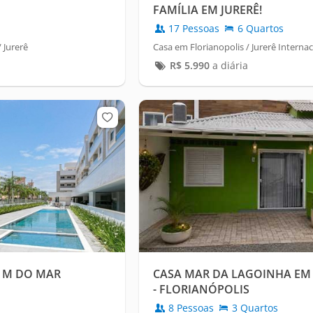
FAMÍLIA EM JURERÊ!
17 Pessoas
6 Quartos
 Jurerê
Casa em Florianopolis / Jurerê Internac
R$
5.990
a diária
0 M DO MAR
CASA MAR DA LAGOINHA E
- FLORIANÓPOLIS
8 Pessoas
3 Quartos