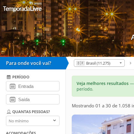
15 anos
Para onde você vai?
🇧🇷 Brasil (11.275)
PERÍODO
Veja melhores resultados
— 
período.
Mostrando 01 a 30 de 1.058 
QUANTAS PESSOAS?
Quantas
pessoas?
ACOMODAÇÕES