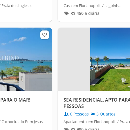
 Praia dos Ingleses
Casa em Florianópolis / Lagoinha
R$
450
a diária
 PARA O MAR!
SEA RESIDENCIAL, APTO PARA 
PESSOAS
6 Pessoas
3 Quartos
/ Cachoeira do Bom Jesus
Apartamento em Florianopolis / Praia 
R$
990
a diária