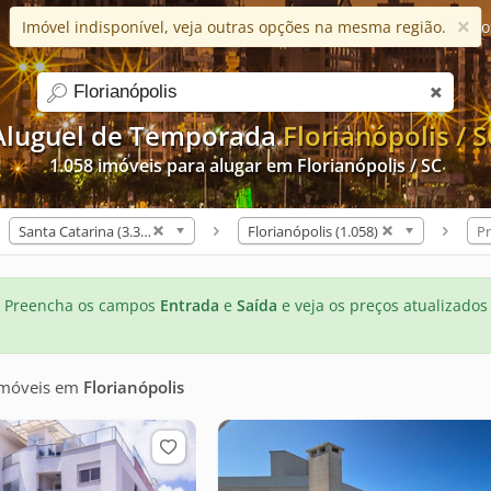
×
Imóvel indisponível, veja outras opções na mesma região.
Ajuda
Apps
Blog
Favorito
search
Aluguel de Temporada
Florianópolis / S
1.058 imóveis para alugar em Florianópolis / SC
Santa Catarina (3.302)
Florianópolis (1.058)
Pr
Preencha os campos
Entrada
e
Saída
e veja os preços atualizados
imóveis
em
Florianópolis