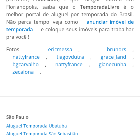
Florianópolis, saiba que o
TemporadaLivre
é o
melhor portal de aluguel por temporada do Brasil.
Não perca tempo: veja como
anunciar imóvel de
temporada
e coloque seus imóveis para trabalhar
pra você !
Fotos:
ericmessa
,
brunors
,
nattyfrance
,
tiagovdutra
,
grace_land
,
bgcarvalho
,
nattyfrance
,
gianecunha
,
zecafona
.
São Paulo
Aluguel Temporada Ubatuba
Aluguel Temporada São Sebastião