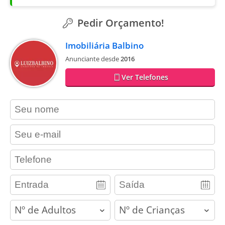
Pedir Orçamento!
Imobiliária Balbino
Anunciante desde
2016
Ver Telefones
contact_name
contact_email
contact_phone
adults
children