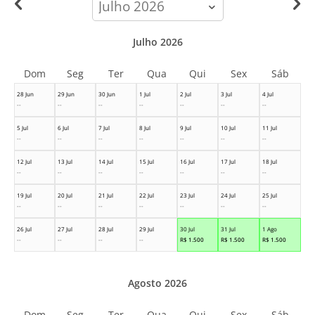
month
Julho 2026
Dom
Seg
Ter
Qua
Qui
Sex
Sáb
28 Jun
29 Jun
30 Jun
1 Jul
2 Jul
3 Jul
4 Jul
--
--
--
--
--
--
--
5 Jul
6 Jul
7 Jul
8 Jul
9 Jul
10 Jul
11 Jul
--
--
--
--
--
--
--
12 Jul
13 Jul
14 Jul
15 Jul
16 Jul
17 Jul
18 Jul
--
--
--
--
--
--
--
19 Jul
20 Jul
21 Jul
22 Jul
23 Jul
24 Jul
25 Jul
--
--
--
--
--
--
--
26 Jul
27 Jul
28 Jul
29 Jul
30 Jul
31 Jul
1 Ago
--
--
--
--
R$
1.500
R$
1.500
R$
1.500
Agosto 2026
Dom
Seg
Ter
Qua
Qui
Sex
Sáb