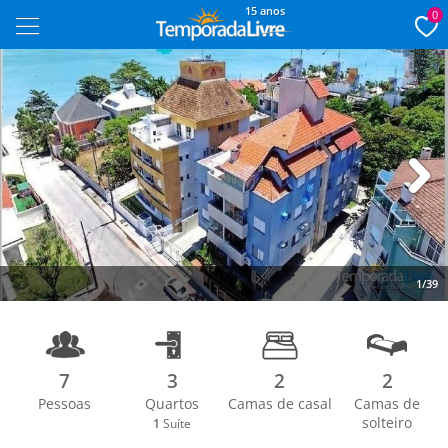
15 anos
0
Next
1/39
7
3
2
2
Pessoas
Quartos
Camas de casal
Camas de
solteiro
1
Suíte