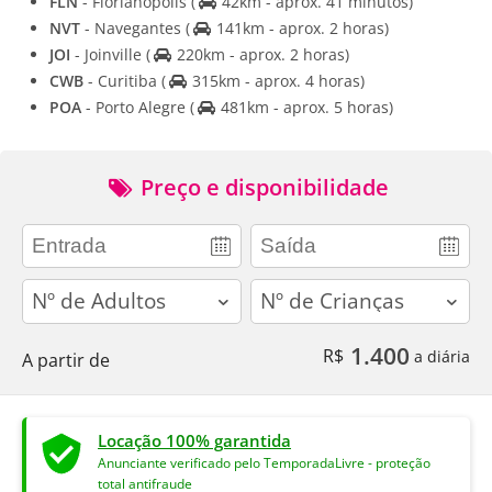
FLN
- Florianopolis
(
42km - aprox. 41 minutos)
NVT
- Navegantes
(
141km - aprox. 2 horas)
JOI
- Joinville
(
220km - aprox. 2 horas)
CWB
- Curitiba
(
315km - aprox. 4 horas)
POA
- Porto Alegre
(
481km - aprox. 5 horas)
Preço e disponibilidade
adults
children
1.400
R$
a diária
A partir de
Locação 100% garantida
Anunciante verificado pelo TemporadaLivre - proteção
total antifraude