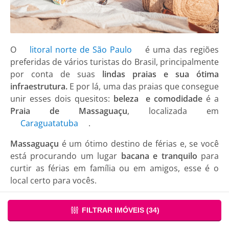
O
litoral norte de São Paulo
é uma das regiões
preferidas de vários turistas do Brasil, principalmente
por conta de suas
lindas praias e sua ótima
infraestrutura.
E por lá, uma das praias que consegue
unir esses dois quesitos:
beleza e comodidade
é a
Praia de Massaguaçu
, localizada em
Caraguatatuba
.
Massaguaçu
é um ótimo destino de férias e, se você
está procurando um lugar
bacana e tranquilo
para
curtir as férias em família ou em amigos, esse é o
local certo para vocês.
Características da Praia de Massaguaçu,
FILTRAR IMÓVEIS (
34
)
em Caraguatatuba