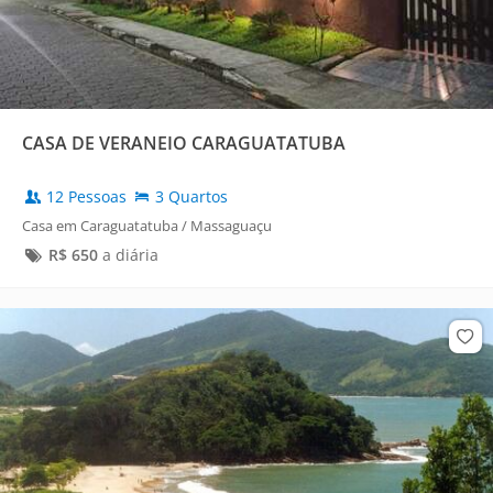
CASA DE VERANEIO CARAGUATATUBA
12 Pessoas
3 Quartos
Casa em Caraguatatuba / Massaguaçu
R$
650
a diária