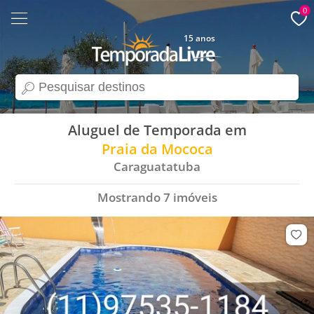
0
15 anos
search
Aluguel de Temporada em
Praia da Mococa
Caraguatatuba
Mostrando
7
imóveis