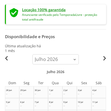
Locação 100% garantida
Anunciante verificado pelo TemporadaLivre - proteção
total antifraude
Disponibilidade e Preços
Última atualização há
1 mês
calendar-
month
Julho 2026
Dom
Seg
Ter
Qua
Qui
Sex
Sáb
28 Jun
29 Jun
30 Jun
1 Jul
2 Jul
3 Jul
4 Jul
--
--
--
--
--
--
--
5 Jul
6 Jul
7 Jul
8 Jul
9 Jul
10 Jul
11 Jul
--
--
--
--
--
--
--