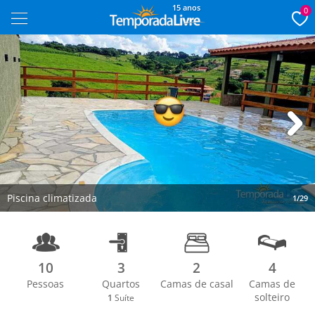
15 anos
0
Next
Piscina climatizada
1/29
10
3
2
4
Pessoas
Quartos
Camas de casal
Camas de
solteiro
1
Suíte