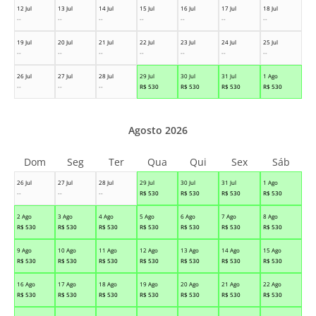
12 Jul
13 Jul
14 Jul
15 Jul
16 Jul
17 Jul
18 Jul
--
--
--
--
--
--
--
19 Jul
20 Jul
21 Jul
22 Jul
23 Jul
24 Jul
25 Jul
--
--
--
--
--
--
--
26 Jul
27 Jul
28 Jul
29 Jul
30 Jul
31 Jul
1 Ago
--
--
--
R$
530
R$
530
R$
530
R$
530
Agosto 2026
Dom
Seg
Ter
Qua
Qui
Sex
Sáb
26 Jul
27 Jul
28 Jul
29 Jul
30 Jul
31 Jul
1 Ago
--
--
--
R$
530
R$
530
R$
530
R$
530
2 Ago
3 Ago
4 Ago
5 Ago
6 Ago
7 Ago
8 Ago
R$
530
R$
530
R$
530
R$
530
R$
530
R$
530
R$
530
9 Ago
10 Ago
11 Ago
12 Ago
13 Ago
14 Ago
15 Ago
R$
530
R$
530
R$
530
R$
530
R$
530
R$
530
R$
530
16 Ago
17 Ago
18 Ago
19 Ago
20 Ago
21 Ago
22 Ago
R$
530
R$
530
R$
530
R$
530
R$
530
R$
530
R$
530