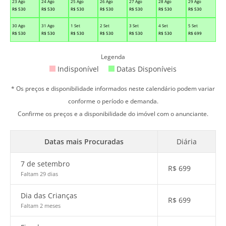
23 Ago
24 Ago
25 Ago
26 Ago
27 Ago
28 Ago
29 Ago
R$
530
R$
530
R$
530
R$
530
R$
530
R$
530
R$
530
30 Ago
31 Ago
1 Set
2 Set
3 Set
4 Set
5 Set
R$
530
R$
530
R$
530
R$
530
R$
530
R$
530
R$
699
Legenda
Indisponível
Datas Disponíveis
* Os preços e disponibilidade informados neste calendário podem variar
conforme o período e demanda.
Confirme os preços e a disponibilidade do imóvel com o anunciante.
Datas mais Procuradas
Diária
7 de setembro
R$
699
Faltam 29 dias
Dia das Crianças
R$
699
Faltam 2 meses