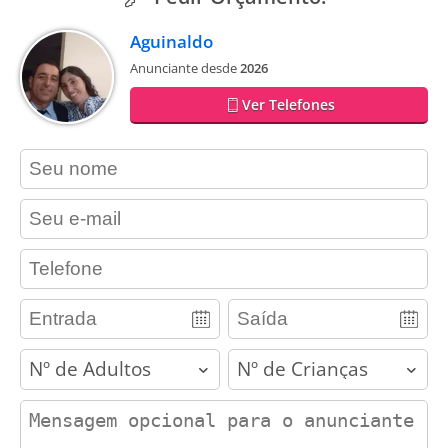
Aguinaldo
Anunciante desde
2026
Ver Telefones
contact_name
contact_email
contact_phone
adults
children
contact_message