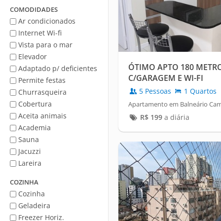
Mar
COMODIDADES
Ar condicionados
Internet Wi-fi
Vista para o mar
Elevador
ÓTIMO APTO 180 METR
Adaptado p/ deficientes
C/GARAGEM E WI-FI
Permite festas
5 Pessoas
1 Quartos
Churrasqueira
Cobertura
Apartamento em Balneário Camb
Aceita animais
R$
199
a diária
Academia
Sauna
Jacuzzi
Lareira
COZINHA
Cozinha
Geladeira
Freezer Horiz.