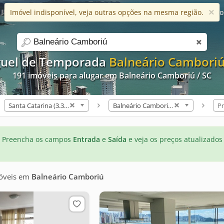
×
Imóvel indisponível, veja outras opções na mesma região.
Ajuda
Apps
Blog
Favorito
search
guel de Temporada
Balneário Camboriú
191 imóveis para alugar em Balneário Camboriú / SC
Santa Catarina (3.321)
Balneário Camboriú (191)
Pr
Preencha os campos
Entrada
e
Saída
e veja os preços atualizados
óveis
em
Balneário Camboriú