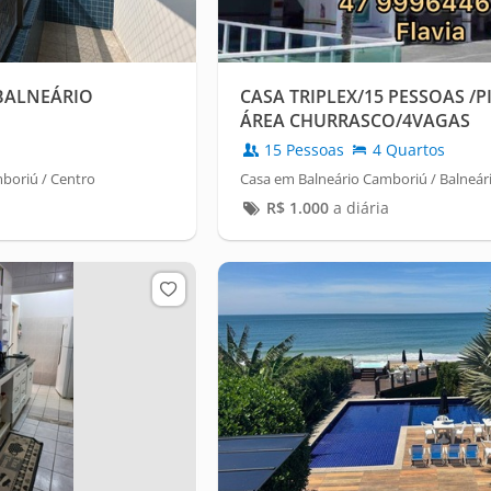
BALNEÁRIO
CASA TRIPLEX/15 PESSOAS /P
ÁREA CHURRASCO/4VAGAS
15 Pessoas
4 Quartos
boriú / Centro
Casa em Balneário Camboriú / Balneá
R$
1.000
a diária