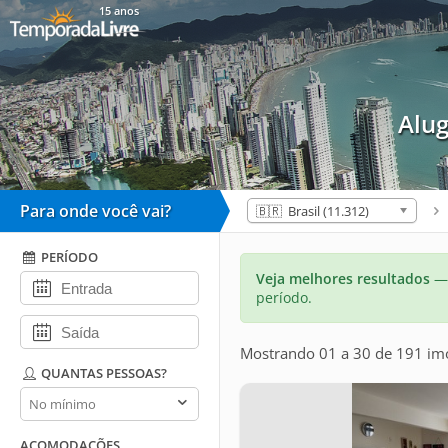
15 anos
Alu
Para onde você vai?
🇧🇷 Brasil (11.312)
PERÍODO
Veja melhores resultados
— 
período.
Mostrando 01 a 30 de 191 im
QUANTAS PESSOAS?
Quantas
pessoas?
ACOMODAÇÕES