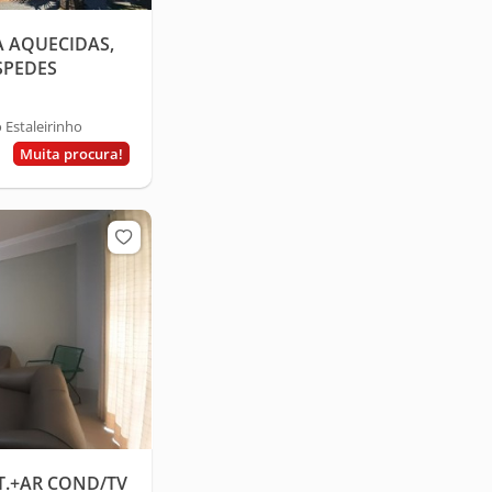
A AQUECIDAS,
SPEDES
 Estaleirinho
Muita procura!
T.+AR COND/TV