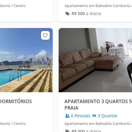
boriú / Centro
Apartamento em Balneário Camboriú 
R$
500
a diária
2 DORMITÓRIOS
APARTAMENTO 3 QUARTOS 5
PRAIA
6 Pessoas
3 Quartos
boriú / Centro
Apartamento em Balneário Camboriú / 
R$
500
a diária