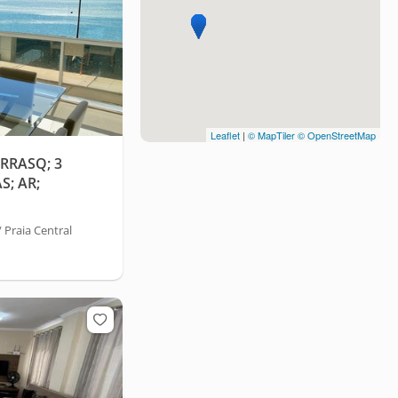
Leaflet
|
© MapTiler
© OpenStreetMap
RRASQ; 3
S; AR;
Praia Central