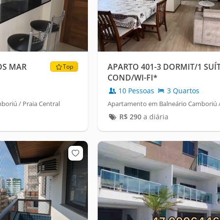
OS MAR
APARTO 401-3 DORMIT/1 SUÍ
Top
COND/WI-FI*
10 Pessoas
3 Quartos
oriú / Praia Central
Apartamento em Balneário Camboriú / 
R$
290
a diária