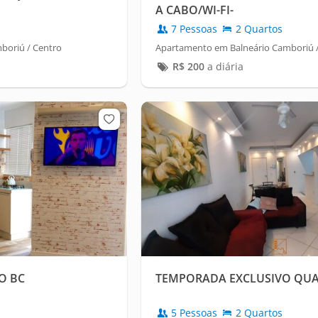
A CABO/WI-FI-
7 Pessoas
2 Quartos
boriú / Centro
Apartamento em Balneário Camboriú / 
R$
200
a diária
O BC
TEMPORADA EXCLUSIVO QU
5 Pessoas
2 Quartos