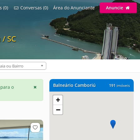
s (0)
Conversas (0)
Área do Anunciante
Anuncie
 / SC
aia ou Bairro
Balneário Camboriú
191
imóveis
 para o
+
−