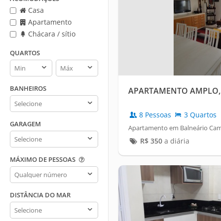
Casa
Apartamento
Chácara / sítio
QUARTOS
Quartos
Quartos
min
max
BANHEIROS
APARTAMENTO AMPLO,
Banheiros
8 Pessoas
3 Quartos
GARAGEM
Apartamento em Balneário Cam
Garagem
R$
350
a diária
MÁXIMO DE PESSOAS
Máximo
de
pessoas
DISTÂNCIA DO MAR
Distância
do