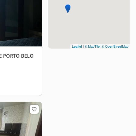
Leaflet
|
© MapTiler
© OpenStreetMap
DE PORTO BELO