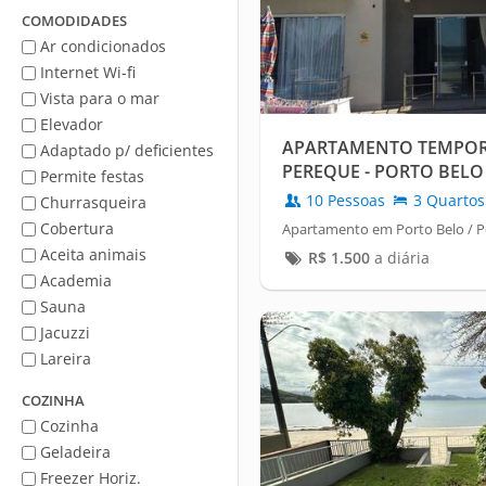
Mar
COMODIDADES
Ar condicionados
Internet Wi-fi
Vista para o mar
Elevador
APARTAMENTO TEMPOR
Adaptado p/ deficientes
PEREQUE - PORTO BELO
Permite festas
10 Pessoas
3 Quartos
Churrasqueira
Cobertura
Apartamento em Porto Belo / 
Aceita animais
R$
1.500
a diária
Academia
Sauna
Jacuzzi
Lareira
COZINHA
Cozinha
Geladeira
Freezer Horiz.