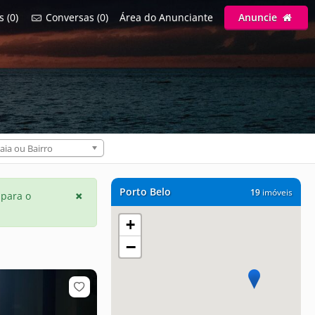
s (0)
Conversas (0)
Área do Anunciante
Anuncie
aia ou Bairro
Porto Belo
19
imóveis
 para o
+
−