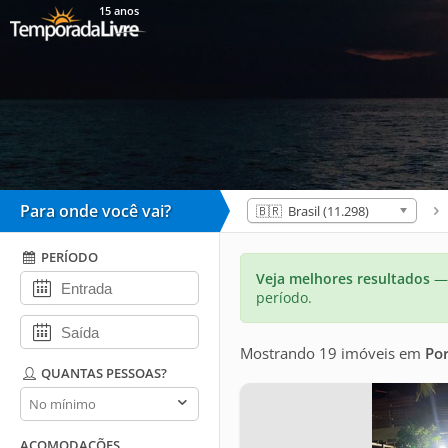
15 anos
Para onde você vai?
🇧🇷 Brasil (11.298)
PERÍODO
Veja melhores resultados
— 
período.
Mostrando 19 imóveis
em
Por
QUANTAS PESSOAS?
Quantas
pessoas?
ACOMODAÇÕES