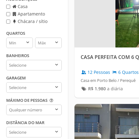
Casa
Apartamento
Chácara / sítio
QUARTOS
Quartos
Quartos
min
max
BANHEIROS
CASA PERFEITA COM 6 
Banheiros
12 Pessoas
6 Quartos
GARAGEM
Casa em Porto Belo / Perequê
Garagem
R$
1.980
a diária
MÁXIMO DE PESSOAS
Máximo
de
pessoas
DISTÂNCIA DO MAR
Distância
do