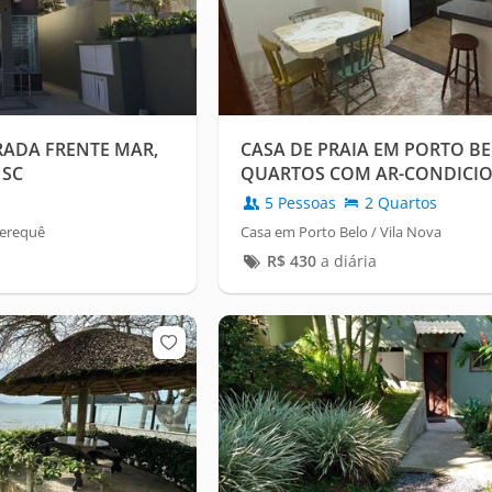
ADA FRENTE MAR,
CASA DE PRAIA EM PORTO BE
 SC
QUARTOS COM AR-CONDICI
GARAGEM
5 Pessoas
2 Quartos
Perequê
Casa em Porto Belo / Vila Nova
R$
430
a diária