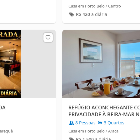
Casa em Porto Belo / Centro
R$
420
a diária
DA
REFÚGIO ACONCHEGANTE C
PRIVACIDADE À BEIRA-MAR N
ARAÇÁ
8 Pessoas
3 Quartos
Perequê
Casa em Porto Belo / Araca
R$
1.500
a diária