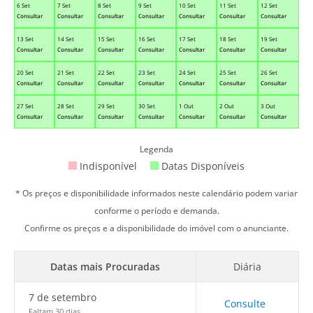
6 Set
7 Set
8 Set
9 Set
10 Set
11 Set
12 Set
Consultar
Consultar
Consultar
Consultar
Consultar
Consultar
Consultar
13 Set
14 Set
15 Set
16 Set
17 Set
18 Set
19 Set
Consultar
Consultar
Consultar
Consultar
Consultar
Consultar
Consultar
20 Set
21 Set
22 Set
23 Set
24 Set
25 Set
26 Set
Consultar
Consultar
Consultar
Consultar
Consultar
Consultar
Consultar
27 Set
28 Set
29 Set
30 Set
1 Out
2 Out
3 Out
Consultar
Consultar
Consultar
Consultar
Consultar
Consultar
Consultar
Legenda
Indisponível
Datas Disponíveis
* Os preços e disponibilidade informados neste calendário podem variar
conforme o período e demanda.
Confirme os preços e a disponibilidade do imóvel com o anunciante.
Datas mais Procuradas
Diária
7 de setembro
Consulte
Faltam 30 dias