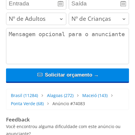
adults
children
contact_message
Solicitar orçamento →
Brasil
(11284)
Alagoas
(272)
Maceió
(143)
Ponta Verde
(68)
Anúncio #74083
Feedback
Você encontrou alguma dificuldade com este anúncio ou
anunciante?