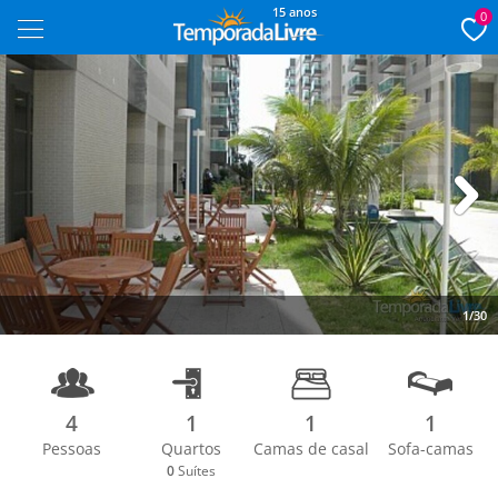
15 anos
0
Next
1/30
4
1
1
1
Pessoas
Quartos
Camas de casal
Sofa-camas
0
Suítes