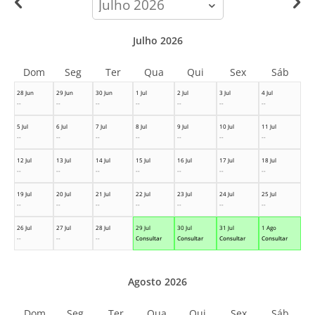
month
Julho 2026
Dom
Seg
Ter
Qua
Qui
Sex
Sáb
28 Jun
29 Jun
30 Jun
1 Jul
2 Jul
3 Jul
4 Jul
--
--
--
--
--
--
--
5 Jul
6 Jul
7 Jul
8 Jul
9 Jul
10 Jul
11 Jul
--
--
--
--
--
--
--
12 Jul
13 Jul
14 Jul
15 Jul
16 Jul
17 Jul
18 Jul
--
--
--
--
--
--
--
19 Jul
20 Jul
21 Jul
22 Jul
23 Jul
24 Jul
25 Jul
--
--
--
--
--
--
--
26 Jul
27 Jul
28 Jul
29 Jul
30 Jul
31 Jul
1 Ago
--
--
--
Consultar
Consultar
Consultar
Consultar
Agosto 2026
Dom
Seg
Ter
Qua
Qui
Sex
Sáb