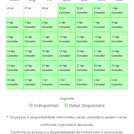
26 Jul
27 Jul
28 Jul
29 Jul
30 Jul
31 Jul
1 Ago
--
--
--
Consultar
Consultar
Consultar
Consultar
2 Ago
3 Ago
4 Ago
5 Ago
6 Ago
7 Ago
8 Ago
Consultar
Consultar
Consultar
Consultar
Consultar
Consultar
Consultar
9 Ago
10 Ago
11 Ago
12 Ago
13 Ago
14 Ago
15 Ago
Consultar
Consultar
Consultar
Consultar
Consultar
Consultar
Consultar
16 Ago
17 Ago
18 Ago
19 Ago
20 Ago
21 Ago
22 Ago
Consultar
Consultar
Consultar
Consultar
Consultar
Consultar
Consultar
23 Ago
24 Ago
25 Ago
26 Ago
27 Ago
28 Ago
29 Ago
Consultar
Consultar
Consultar
Consultar
Consultar
Consultar
Consultar
30 Ago
31 Ago
1 Set
2 Set
3 Set
4 Set
5 Set
Consultar
Consultar
Consultar
Consultar
Consultar
Consultar
Consultar
Legenda
Indisponível
Datas Disponíveis
* Os preços e disponibilidade informados neste calendário podem variar
conforme o período e demanda.
Confirme os preços e a disponibilidade do imóvel com o anunciante.