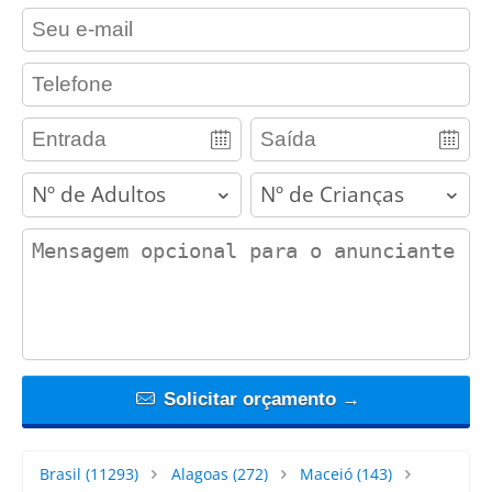
contact_email
contact_phone
adults
children
contact_message
Solicitar orçamento →
Brasil
(11293)
Alagoas
(272)
Maceió
(143)