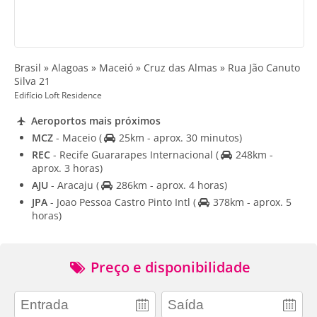
Brasil » Alagoas » Maceió » Cruz das Almas » Rua Jão Canuto
Silva 21
Edifício Loft Residence
Aeroportos mais próximos
MCZ
- Maceio
(
25km - aprox. 30 minutos)
REC
- Recife Guararapes Internacional
(
248km -
aprox. 3 horas)
AJU
- Aracaju
(
286km - aprox. 4 horas)
JPA
- Joao Pessoa Castro Pinto Intl
(
378km - aprox. 5
horas)
Preço e disponibilidade