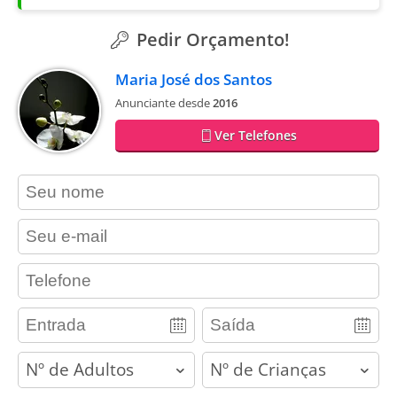
Pedir Orçamento!
Maria José dos Santos
Anunciante desde
2016
Ver Telefones
contact_name
contact_email
contact_phone
adults
children