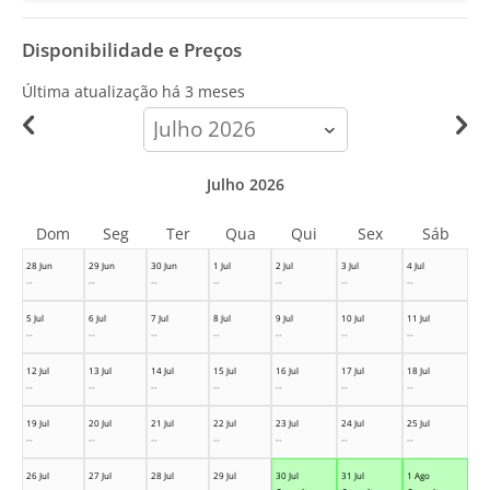
Disponibilidade e Preços
Última atualização há
3 meses
calendar-
month
Julho 2026
Dom
Seg
Ter
Qua
Qui
Sex
Sáb
28 Jun
29 Jun
30 Jun
1 Jul
2 Jul
3 Jul
4 Jul
--
--
--
--
--
--
--
5 Jul
6 Jul
7 Jul
8 Jul
9 Jul
10 Jul
11 Jul
--
--
--
--
--
--
--
12 Jul
13 Jul
14 Jul
15 Jul
16 Jul
17 Jul
18 Jul
--
--
--
--
--
--
--
19 Jul
20 Jul
21 Jul
22 Jul
23 Jul
24 Jul
25 Jul
--
--
--
--
--
--
--
26 Jul
27 Jul
28 Jul
29 Jul
30 Jul
31 Jul
1 Ago