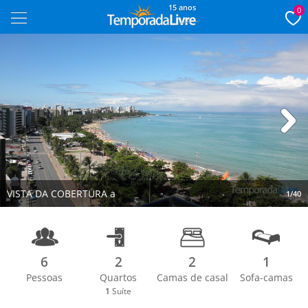
15 anos
0
Next
VISTA DA COBERTURA a
1/40
6
2
2
1
Pessoas
Quartos
Camas de casal
Sofa-camas
1
Suíte