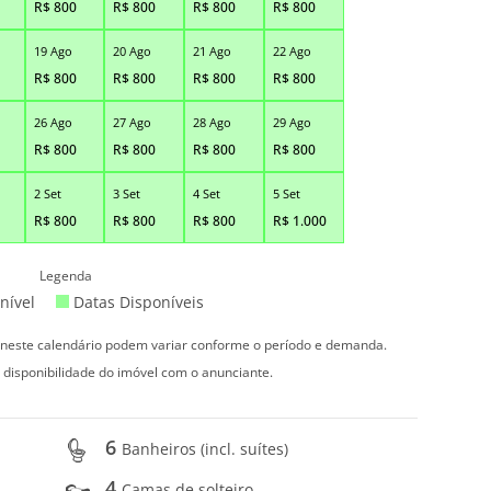
R$
800
R$
800
R$
800
R$
800
19 Ago
20 Ago
21 Ago
22 Ago
R$
800
R$
800
R$
800
R$
800
26 Ago
27 Ago
28 Ago
29 Ago
R$
800
R$
800
R$
800
R$
800
2 Set
3 Set
4 Set
5 Set
R$
800
R$
800
R$
800
R$
1.000
Legenda
nível
Datas Disponíveis
s neste calendário podem variar conforme o período e demanda.
 disponibilidade do imóvel com o anunciante.
6
Banheiros (incl. suítes)
4
Camas de solteiro