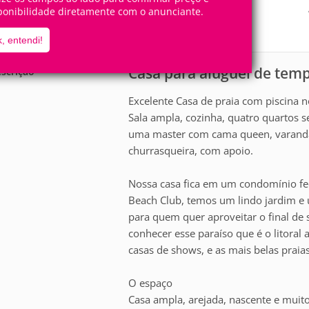
12
5
Pessoas
Quartos
ponibilidade diretamente com o anunciante.
5
Suítes
, entendi!
Casa para aluguel de te
scrição
Excelente Casa de praia com piscina 
Sala ampla, cozinha, quatro quartos s
uma master com cama queen, varanda 
churrasqueira, com apoio.
Nossa casa fica em um condomínio fe
Beach Club, temos um lindo jardim e u
para quem quer aproveitar o final de 
conhecer esse paraíso que é o litoral
casas de shows, e as mais belas praias
O espaço
Casa ampla, arejada, nascente e muito 