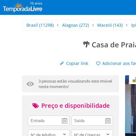
15 anos
Brasil
(11298)
Alagoas
(272)
Maceió
(143)
Ip
🌴 Casa de Pra
Copiar link
Adicionar aos fa
3 pessoas estão visualizando este imóvel
neste momento!
Preço e disponibilidade
adults
children