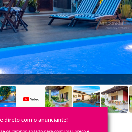
Vídeo
le direto com o anunciante!
lize os campos ao lado para confirmar preço e