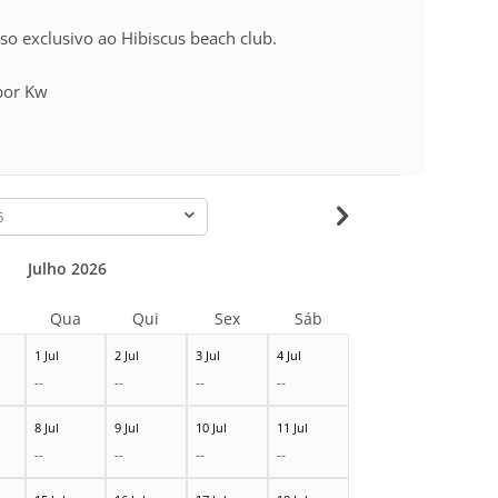
sso exclusivo ao Hibiscus beach club.
 por Kw
-
Julho 2026
Qua
Qui
Sex
Sáb
1 Jul
2 Jul
3 Jul
4 Jul
--
--
--
--
8 Jul
9 Jul
10 Jul
11 Jul
--
--
--
--