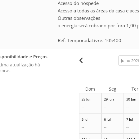
Acesso do hóspede
Acesso a todas as áreas da casa e ace
Outras observações
a energia será cobrado por fora 1,00
Ref. TemporadaLivre: 105400
sponibilidade e Preços
calendar
month
tima atualização há
horas
Dom
Seg
Ter
28 Jun
29 Jun
30 Jun
--
--
--
5 Jul
6 Jul
7 Jul
--
--
--