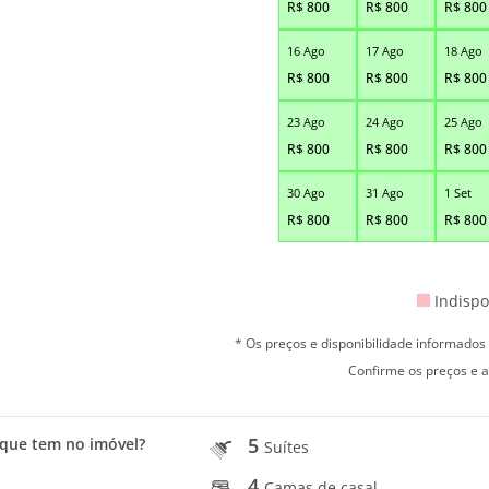
R$
800
R$
800
R$
800
16 Ago
17 Ago
18 Ago
R$
800
R$
800
R$
800
23 Ago
24 Ago
25 Ago
R$
800
R$
800
R$
800
30 Ago
31 Ago
1 Set
R$
800
R$
800
R$
800
Indispo
* Os preços e disponibilidade informado
Confirme os preços e a
5
que tem no imóvel?
Suítes
4
Camas de casal