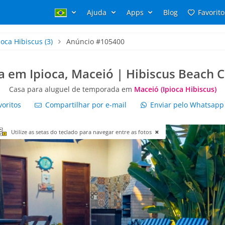
Ajuda
Apps
Blog
Favorito
ioca Hibiscus
(3)
Anúncio #105400
ia em Ipioca, Maceió | Hibiscus Beach C
Casa para aluguel de temporada em
Maceió (Ipioca Hibiscus)
voritos
Compartilhar por e-mail
Enviar pelo Whatsap
Utilize as setas do teclado para navegar entre as fotos