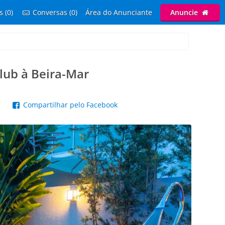
s (0)
Conversas (0)
Área do Anunciante
Anuncie
lub à Beira-Mar
p
Compartilhar pelo Facebook