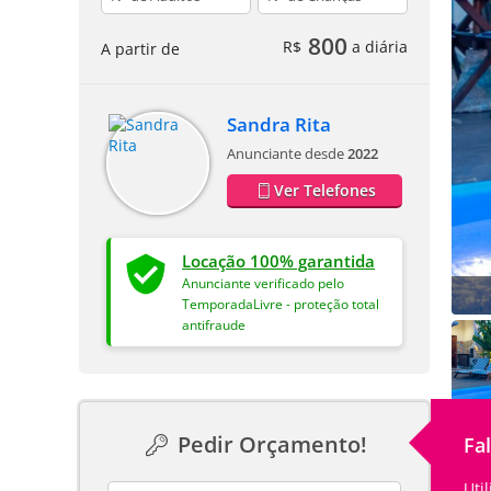
800
R$
a diária
A partir de
Sandra Rita
Anunciante desde
2022
Ver Telefones
Locação 100% garantida
Anunciante verificado pelo
TemporadaLivre - proteção total
antifraude
Pedir Orçamento!
Fa
Uti