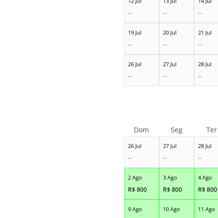
12 Jul
13 Jul
14 Jul
--
--
--
19 Jul
20 Jul
21 Jul
--
--
--
26 Jul
27 Jul
28 Jul
--
--
--
Dom
Seg
Ter
26 Jul
27 Jul
28 Jul
--
--
--
2 Ago
3 Ago
4 Ago
R$
800
R$
800
R$
800
9 Ago
10 Ago
11 Ago