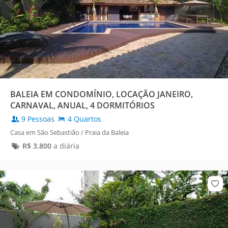
BALEIA EM CONDOMÍNIO, LOCAÇÃO JANEIRO,
CARNAVAL, ANUAL, 4 DORMITÓRIOS
9 Pessoas
4 Quartos
Casa em São Sebastião / Praia da Baleia
R$
3.800
a diária