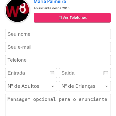
Maria Palmeira
Anunciante desde
2015
Ver Telefones
contact_name
contact_email
contact_phone
adults
children
contact_message