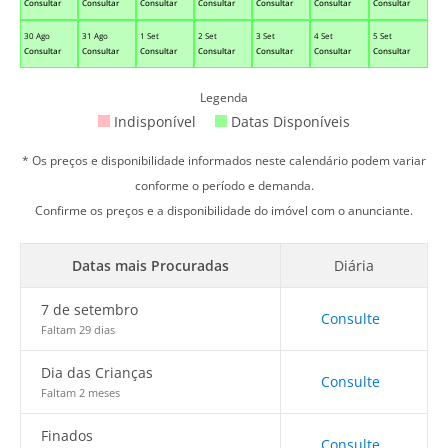
Consultar
Consultar
Consultar
Consultar
Consultar
Consultar
Consultar
30 Ago
31 Ago
1 Set
2 Set
3 Set
4 Set
5 Set
Consultar
Consultar
Consultar
Consultar
Consultar
Consultar
Consultar
Legenda
Indisponível
Datas Disponíveis
* Os preços e disponibilidade informados neste calendário podem variar
conforme o período e demanda.
Confirme os preços e a disponibilidade do imóvel com o anunciante.
Datas mais Procuradas
Diária
7 de setembro
Consulte
Faltam 29 dias
Dia das Crianças
Consulte
Faltam 2 meses
Finados
Consulte