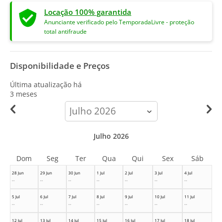
Locação 100% garantida
Anunciante verificado pelo TemporadaLivre - proteção
total antifraude
Disponibilidade e Preços
Última atualização há
3 meses
calendar-
month
Julho 2026
Dom
Seg
Ter
Qua
Qui
Sex
Sáb
28 Jun
29 Jun
30 Jun
1 Jul
2 Jul
3 Jul
4 Jul
--
--
--
--
--
--
--
5 Jul
6 Jul
7 Jul
8 Jul
9 Jul
10 Jul
11 Jul
--
--
--
--
--
--
--
12 Jul
13 Jul
14 Jul
15 Jul
16 Jul
17 Jul
18 Jul