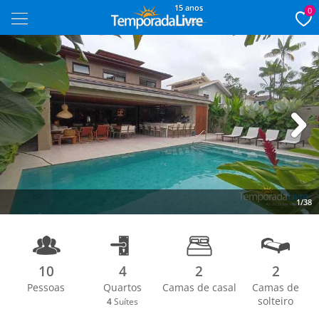
15 anos
0
Next
1/38
10
4
2
2
Pessoas
Quartos
Camas de casal
Camas de
solteiro
4
Suítes