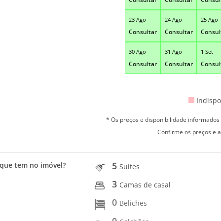
23 Ago
24 Ago
25 Ago
Consultar
Consultar
Consul
30 Ago
31 Ago
1 Set
Consultar
Consultar
Consul
Indispo
* Os preços e disponibilidade informado
Confirme os preços e a
5
que tem no imóvel?
Suítes
3
Camas de casal
0
Beliches
0