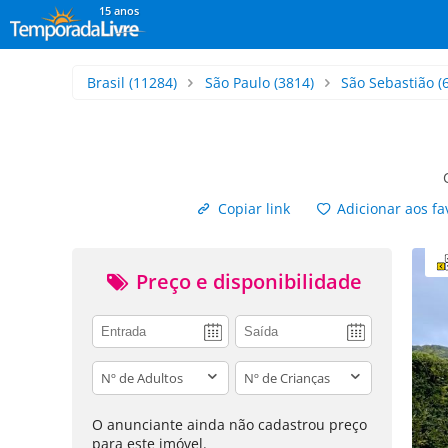
15 anos
Brasil
(11284)
São Paulo
(3814)
São Sebastião
(
Copiar link
Adicionar aos fa
Preço e disponibilidade
adults
children
O anunciante ainda não cadastrou preço
para este imóvel.