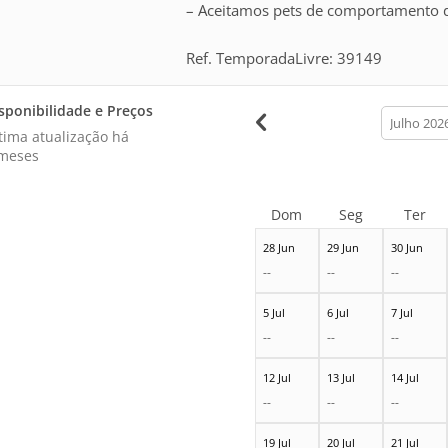
– Aceitamos pets de comportamento d
Ref. TemporadaLivre: 39149
sponibilidade e Preços
calendar
month
tima atualização há
meses
Dom
Seg
Ter
28 Jun
29 Jun
30 Jun
--
--
--
5 Jul
6 Jul
7 Jul
--
--
--
12 Jul
13 Jul
14 Jul
--
--
--
19 Jul
20 Jul
21 Jul