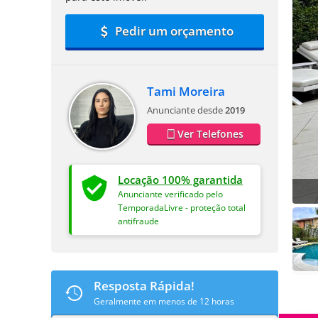
Pedir um orçamento
Tami Moreira
Anunciante desde
2019
Ver Telefones
Locação 100% garantida
Anunciante verificado pelo
TemporadaLivre - proteção total
antifraude
Resposta Rápida!
Geralmente em menos de 12 horas