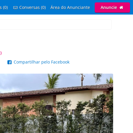
s (0)
Conversas (0)
Área do Anunciante
Anuncie
)
p
Compartilhar pelo Facebook