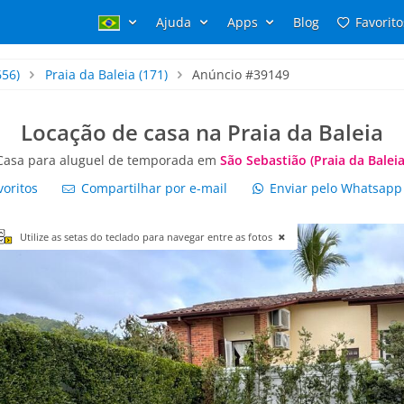
Ajuda
Apps
Blog
Favorito
656)
Praia da Baleia
(171)
Anúncio #39149
Locação de casa na Praia da Baleia
Casa para aluguel de temporada em
São Sebastião (Praia da Baleia
voritos
Compartilhar por e-mail
Enviar pelo Whatsap
Utilize as setas do teclado para navegar entre as fotos