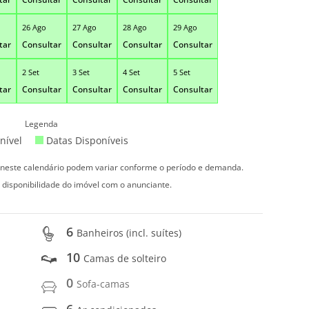
26 Ago
27 Ago
28 Ago
29 Ago
tar
Consultar
Consultar
Consultar
Consultar
2 Set
3 Set
4 Set
5 Set
tar
Consultar
Consultar
Consultar
Consultar
Legenda
nível
Datas Disponíveis
s neste calendário podem variar conforme o período e demanda.
 disponibilidade do imóvel com o anunciante.
6
Banheiros (incl. suítes)
10
Camas de solteiro
0
Sofa-camas
6