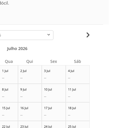
ócil.
-
Julho 2026
Qua
Qui
Sex
Sáb
1 Jul
2 Jul
3 Jul
4 Jul
--
--
--
--
8 Jul
9 Jul
10 Jul
11 Jul
--
--
--
--
15 Jul
16 Jul
17 Jul
18 Jul
--
--
--
--
22 Jul
23 Jul
24 Jul
25 Jul