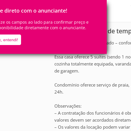
16
5
Pessoas
Quartos
le direto com o anunciante!
5
Suítes
lize os campos ao lado para confirmar preço e
ponibilidade diretamente com o anunciante.
Casa para aluguel de tem
scrição
, entendi!
Casa em condomínio fechado – confort
Essa casa oferece 5 suítes (sendo 1 n
cozinha totalmente equipada, varanda
de garagem.
Condomínio oferece serviço de praia,
24h.
Observações:
– A contratação dos funcionários é obr
valores devem ser acordados diretame
– Os valores da locação podem variar