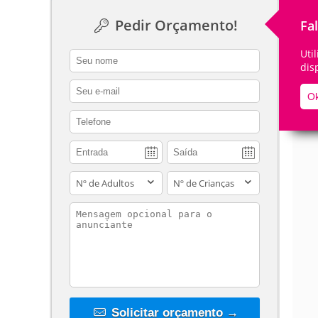
Pedir Orçamento!
Fa
Uti
contact_name
dis
De
contact_email
Ok
contact_phone
adults
children
contact_message
Solicitar orçamento →