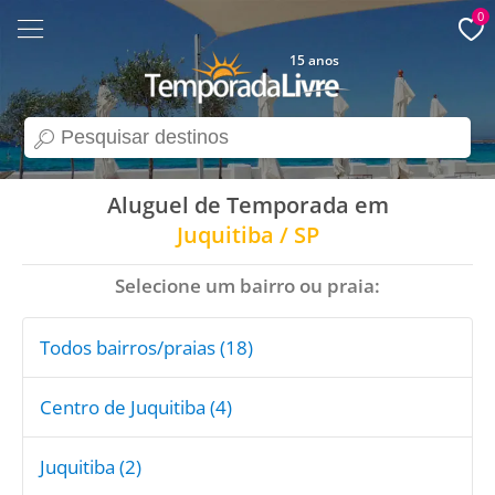
0
15 anos
search
Aluguel de Temporada em
Juquitiba / SP
Selecione um bairro ou praia:
Todos bairros/praias (18)
Centro de Juquitiba (4)
Juquitiba (2)