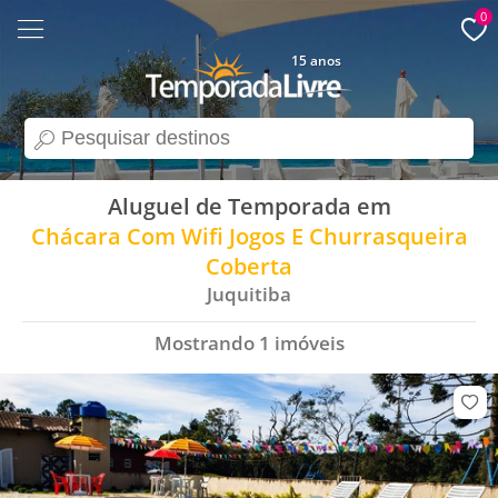
0
15 anos
search
Aluguel de Temporada em
Chácara Com Wifi Jogos E Churrasqueira
Coberta
Juquitiba
Mostrando
1
imóveis