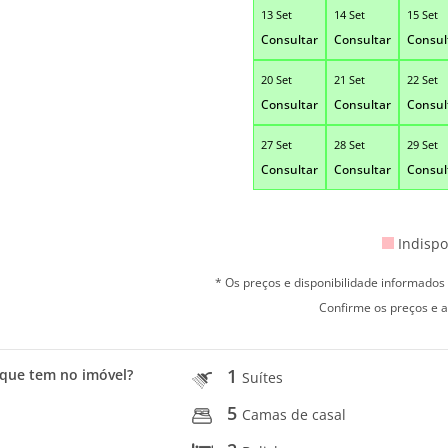
13 Set
14 Set
15 Set
Consultar
Consultar
Consul
20 Set
21 Set
22 Set
Consultar
Consultar
Consul
27 Set
28 Set
29 Set
Consultar
Consultar
Consul
Indispo
* Os preços e disponibilidade informado
Confirme os preços e a
1
que tem no imóvel?
Suítes
5
Camas de casal