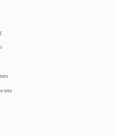
g
to
 teto
e teto