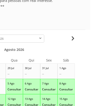
para pessoas com real interesse.
***
-
Agosto 2026
Qua
Qui
Sex
Sáb
29 Jul
30 Jul
31 Jul
1 Ago
--
--
--
--
5 Ago
6 Ago
7 Ago
8 Ago
Consultar
Consultar
Consultar
Consultar
12 Ago
13 Ago
14 Ago
15 Ago
tar
Consultar
Consultar
Consultar
Consultar