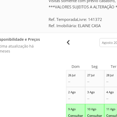
Visitas somente com prévio cadastro, 
***VALORES SUJEITOS A ALTERAÇÃO 
Ref. TemporadaLivre: 141372
Ref. Imobiliária: ELAINE CASA
sponibilidade e Preços
calendar
month
tima atualização há
meses
Dom
Seg
Ter
26 Jul
27 Jul
28 Jul
--
--
--
2 Ago
3 Ago
4 Ago
--
--
--
9 Ago
10 Ago
11 Ago
Consultar
Consultar
Consul