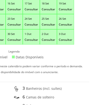
16 Set
17 Set
18 Set
19 Set
tar
Consultar
Consultar
Consultar
Consultar
23 Set
24 Set
25 Set
26 Set
tar
Consultar
Consultar
Consultar
Consultar
30 Set
1 Out
2 Out
3 Out
tar
Consultar
Consultar
Consultar
Consultar
Legenda
nível
Datas Disponíveis
s neste calendário podem variar conforme o período e demanda.
 disponibilidade do imóvel com o anunciante.
3
Banheiros (incl. suítes)
6
Camas de solteiro