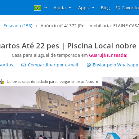
Ajuda
Apps
Blog
Favorito
Enseada
(156)
Anúncio #141372 (Ref. Imobiliária: ELAINE CAS
artos Até 22 pes | Piscina Local nobre
Casa para aluguel de temporada em
Guarujá (Enseada)
voritos
Compartilhar por e-mail
Enviar pelo Whatsap
Utilize as setas do teclado para navegar entre as fotos