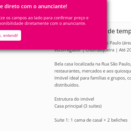
20
6
Pessoas
Quartos
le direto com o anunciante!
1
Suíte
lize os campos ao lado para confirmar preço e
ponibilidade diretamente com o anunciante.
Casa para aluguel de tem
scrição
, entendi!
Casa na Enseada – Rua São Paulo (área 
escorregador | Churrasqueira | Até 20
Bela casa localizada na Rua São Paul
restaurantes, mercados e aos quiosque
Imóvel ideal para famílias e grupos,
distribuídos.
Estrutura do imóvel
Casa principal (3 suítes)
Suíte 1: 1 cama de casal + 2 beliches