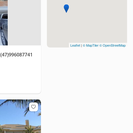
Leaflet
|
© MapTiler
© OpenStreetMap
(47)996087741