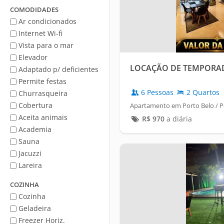
Mar
COMODIDADES
Ar condicionados
Internet Wi-fi
Vista para o mar
Elevador
LOCAÇÃO DE TEMPORA
Adaptado p/ deficientes
Permite festas
6 Pessoas
2 Quartos
Churrasqueira
Cobertura
Apartamento em Porto Belo / 
Aceita animais
R$
970
a diária
Academia
Sauna
Jacuzzi
Lareira
COZINHA
Cozinha
Geladeira
Freezer Horiz.