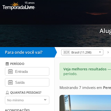
15 anos
Alu
Para onde você vai?
🇧🇷 Brasil (11.298)
PERÍODO
Veja melhores resultados
— 
período.
Mostrando 7 imóveis
em
Per
QUANTAS PESSOAS?
Quantas
pessoas?
ACOMODAÇÕES