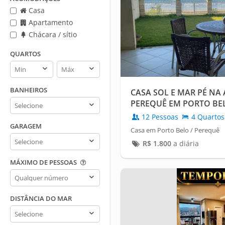
Casa
Apartamento
Chácara / sítio
QUARTOS
Quartos
Quartos
min
max
BANHEIROS
CASA SOL E MAR PÉ NA 
Banheiros
PEREQUÊ EM PORTO BE
12 Pessoas
4 Quartos
GARAGEM
Casa em Porto Belo / Perequê
Garagem
R$
1.800
a diária
MÁXIMO DE PESSOAS
Máximo
de
pessoas
DISTÂNCIA DO MAR
Distância
do