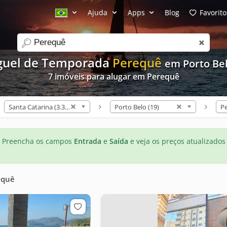
Ajuda
Apps
Blog
Favorito
search
guel de Temporada
Perequê
em Porto Be
7 imóveis para alugar em Perequê
Santa Catarina (3.312)
Porto Belo (19)
Pe
Preencha os campos
Entrada
e
Saída
e veja os preços atualizados
equê