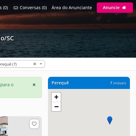
s (0)
Conversas (0)
Área do Anunciante
Anuncie
lo/SC
requê (7)
Perequê
7
imóveis
 para o
+
−