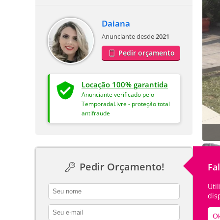
Daiana
Anunciante desde
2021
Pedir orçamento
Locação 100% garantida
Anunciante verificado pelo
TemporadaLivre - proteção total
antifraude
Pedir Orçamento!
Fa
Uti
contact_name
dis
contact_email
Ok