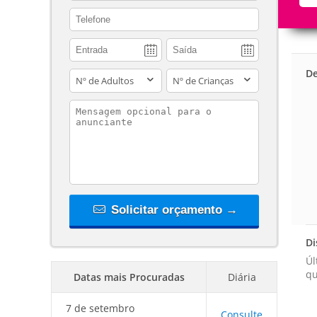
contact_phone
De
adults
children
contact_message
Solicitar orçamento →
Di
Úl
qu
Datas mais Procuradas
Diária
7 de setembro
Consulte