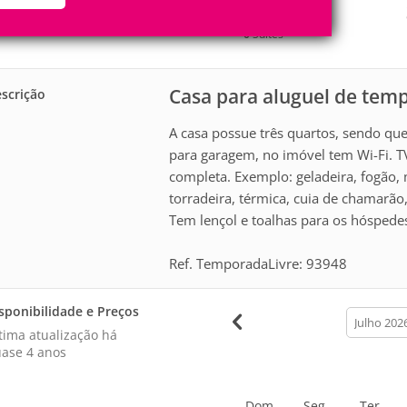
6
3
Pessoas
Quartos
0
Suítes
Casa para aluguel de tem
scrição
A casa possue três quartos, sendo que
para garagem, no imóvel tem Wi-Fi. T
completa. Exemplo: geladeira, fogão, m
torradeira, térmica, cuia de chamarão, 
Tem lençol e toalhas para os hóspede
Ref. TemporadaLivre: 93948
sponibilidade e Preços
calendar
month
tima atualização há
ase 4 anos
Dom
Seg
Ter