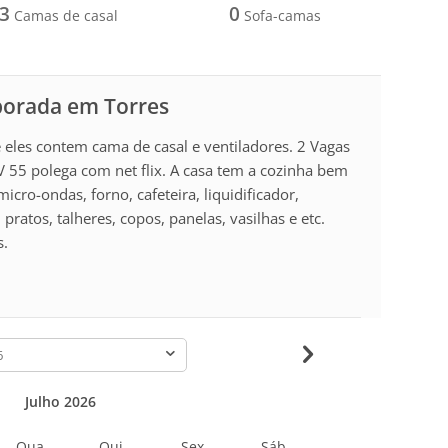
3
0
Camas de casal
Sofa-camas
porada em Torres
 eles contem cama de casal e ventiladores. 2 Vagas
V 55 polega com net flix. A casa tem a cozinha bem
icro-ondas, forno, cafeteira, liquidificador,
pratos, talheres, copos, panelas, vasilhas e etc.
s.
-
Julho 2026
Qua
Qui
Sex
Sáb