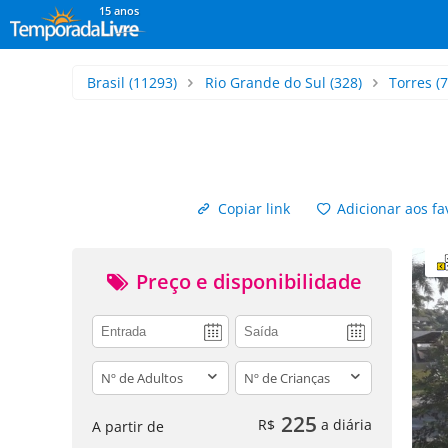
15 anos
Brasil
(11293)
Rio Grande do Sul
(328)
Torres
(7
Copiar link
Adicionar aos fa
Preço e disponibilidade
adults
children
225
R$
a diária
A partir de