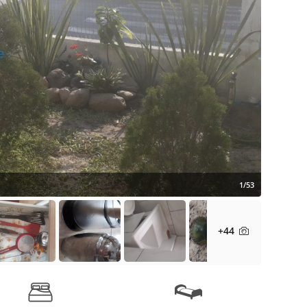
1/53
+44