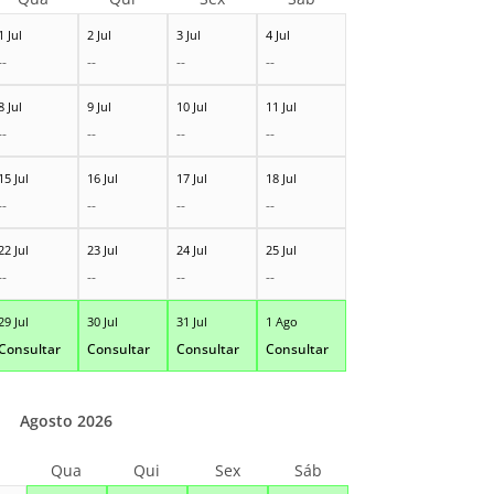
1 Jul
2 Jul
3 Jul
4 Jul
--
--
--
--
8 Jul
9 Jul
10 Jul
11 Jul
--
--
--
--
15 Jul
16 Jul
17 Jul
18 Jul
--
--
--
--
22 Jul
23 Jul
24 Jul
25 Jul
--
--
--
--
29 Jul
30 Jul
31 Jul
1 Ago
Consultar
Consultar
Consultar
Consultar
Agosto 2026
Qua
Qui
Sex
Sáb