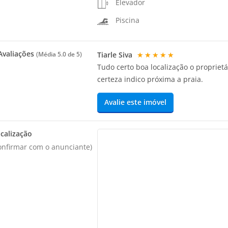
Elevador
Piscina
valiações
Tiarle Siva
★★★★★
(Média
5.0
de 5)
Tudo certo boa localização o proprie
certeza indico próxima a praia.
Avalie este imóvel
calização
onfirmar com o anunciante)