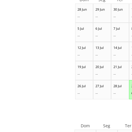
28 Jun
29 Jun
30 Jun
--
--
--
5 Jul
6 Jul
7 Jul
--
--
--
12 Jul
13 Jul
14 Jul
--
--
--
19 Jul
20 Jul
21 Jul
--
--
--
26 Jul
27 Jul
28 Jul
--
--
--
Dom
Seg
Ter