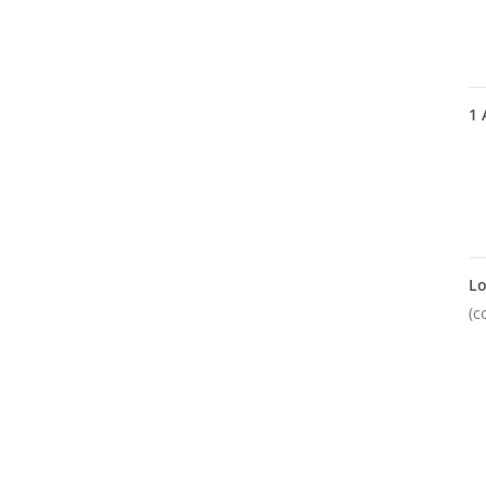
1
A
Lo
(c