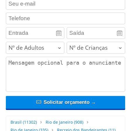
contact_email
contact_phone
adults
children
contact_message
Solicitar orçamento →
Brasil
(11302)
Rio de Janeiro
(908)
Rio de Janeiro
(335)
Recreio dos Bandeirantes
(11)