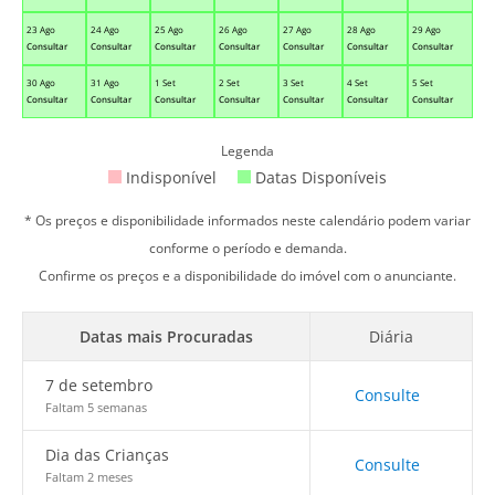
23 Ago
24 Ago
25 Ago
26 Ago
27 Ago
28 Ago
29 Ago
Consultar
Consultar
Consultar
Consultar
Consultar
Consultar
Consultar
30 Ago
31 Ago
1 Set
2 Set
3 Set
4 Set
5 Set
Consultar
Consultar
Consultar
Consultar
Consultar
Consultar
Consultar
Legenda
Indisponível
Datas Disponíveis
* Os preços e disponibilidade informados neste calendário podem variar
conforme o período e demanda.
Confirme os preços e a disponibilidade do imóvel com o anunciante.
Datas mais Procuradas
Diária
7 de setembro
Consulte
Faltam 5 semanas
Dia das Crianças
Consulte
Faltam 2 meses