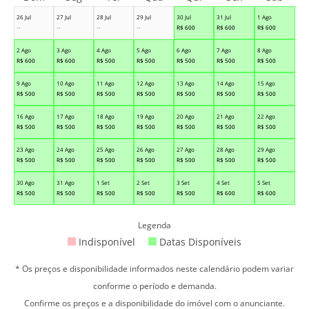
26 Jul
27 Jul
28 Jul
29 Jul
30 Jul
31 Jul
1 Ago
--
--
--
--
R$
600
R$
600
R$
600
2 Ago
3 Ago
4 Ago
5 Ago
6 Ago
7 Ago
8 Ago
R$
600
R$
600
R$
500
R$
500
R$
500
R$
500
R$
500
9 Ago
10 Ago
11 Ago
12 Ago
13 Ago
14 Ago
15 Ago
R$
500
R$
500
R$
500
R$
500
R$
500
R$
500
R$
500
16 Ago
17 Ago
18 Ago
19 Ago
20 Ago
21 Ago
22 Ago
R$
500
R$
500
R$
500
R$
500
R$
500
R$
500
R$
500
23 Ago
24 Ago
25 Ago
26 Ago
27 Ago
28 Ago
29 Ago
R$
500
R$
500
R$
500
R$
500
R$
500
R$
500
R$
500
30 Ago
31 Ago
1 Set
2 Set
3 Set
4 Set
5 Set
R$
500
R$
500
R$
500
R$
500
R$
500
R$
600
R$
600
Legenda
Indisponível
Datas Disponíveis
* Os preços e disponibilidade informados neste calendário podem variar
conforme o período e demanda.
Confirme os preços e a disponibilidade do imóvel com o anunciante.