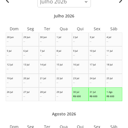
month
Julho 2026
Dom
Seg
Ter
Qua
Qui
Sex
Sáb
28 Jun
29 Jun
30 Jun
1 Jul
2 Jul
3 Jul
4 Jul
--
--
--
--
--
--
--
5 Jul
6 Jul
7 Jul
8 Jul
9 Jul
10 Jul
11 Jul
--
--
--
--
--
--
--
12 Jul
13 Jul
14 Jul
15 Jul
16 Jul
17 Jul
18 Jul
--
--
--
--
--
--
--
19 Jul
20 Jul
21 Jul
22 Jul
23 Jul
24 Jul
25 Jul
--
--
--
--
--
--
--
26 Jul
27 Jul
28 Jul
29 Jul
30 Jul
31 Jul
1 Ago
--
--
--
--
R$
600
R$
600
R$
600
Agosto 2026
Dom
Seg
Ter
Qua
Qui
Sex
Sáb