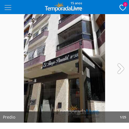
15 anos
0
Next
Predio
1/25