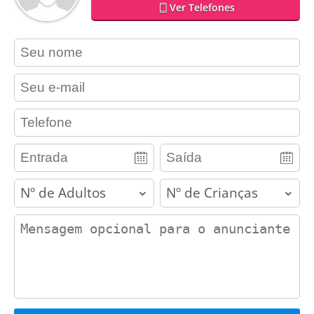
Ver Telefones
contact_name
contact_email
contact_phone
adults
children
contact_message