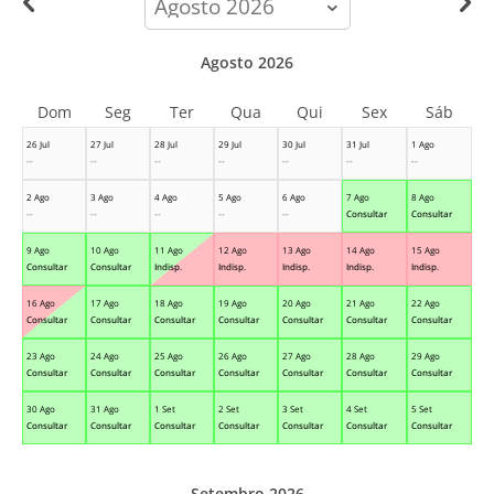
month
Agosto 2026
Dom
Seg
Ter
Qua
Qui
Sex
Sáb
26 Jul
27 Jul
28 Jul
29 Jul
30 Jul
31 Jul
1 Ago
--
--
--
--
--
--
--
2 Ago
3 Ago
4 Ago
5 Ago
6 Ago
7 Ago
8 Ago
--
--
--
--
--
Consultar
Consultar
9 Ago
10 Ago
11 Ago
12 Ago
13 Ago
14 Ago
15 Ago
Consultar
Consultar
Indisp.
Indisp.
Indisp.
Indisp.
Indisp.
16 Ago
17 Ago
18 Ago
19 Ago
20 Ago
21 Ago
22 Ago
Consultar
Consultar
Consultar
Consultar
Consultar
Consultar
Consultar
23 Ago
24 Ago
25 Ago
26 Ago
27 Ago
28 Ago
29 Ago
Consultar
Consultar
Consultar
Consultar
Consultar
Consultar
Consultar
30 Ago
31 Ago
1 Set
2 Set
3 Set
4 Set
5 Set
Consultar
Consultar
Consultar
Consultar
Consultar
Consultar
Consultar
Setembro 2026