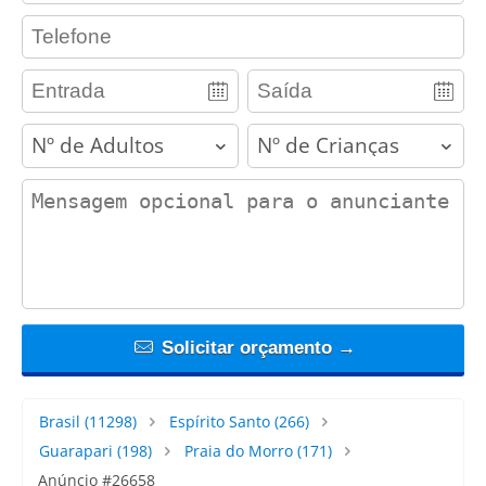
contact_phone
adults
children
contact_message
Solicitar orçamento →
Brasil
(11298)
Espírito Santo
(266)
Guarapari
(198)
Praia do Morro
(171)
Anúncio #26658