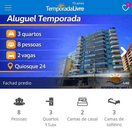
15 anos
0
Next
Fachad predio
1/48
8
3
2
3
Pessoas
Quartos
Camas de casal
Camas de
solteiro
1
Suíte