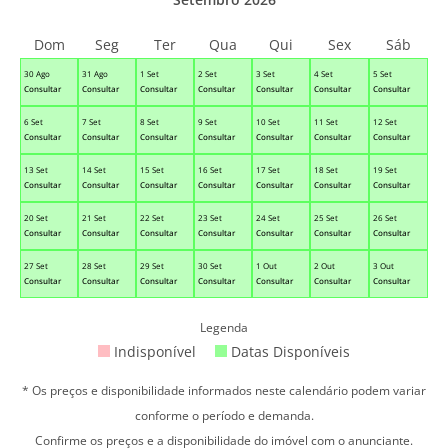
Dom
Seg
Ter
Qua
Qui
Sex
Sáb
30 Ago
31 Ago
1 Set
2 Set
3 Set
4 Set
5 Set
Consultar
Consultar
Consultar
Consultar
Consultar
Consultar
Consultar
6 Set
7 Set
8 Set
9 Set
10 Set
11 Set
12 Set
Consultar
Consultar
Consultar
Consultar
Consultar
Consultar
Consultar
13 Set
14 Set
15 Set
16 Set
17 Set
18 Set
19 Set
Consultar
Consultar
Consultar
Consultar
Consultar
Consultar
Consultar
20 Set
21 Set
22 Set
23 Set
24 Set
25 Set
26 Set
Consultar
Consultar
Consultar
Consultar
Consultar
Consultar
Consultar
27 Set
28 Set
29 Set
30 Set
1 Out
2 Out
3 Out
Consultar
Consultar
Consultar
Consultar
Consultar
Consultar
Consultar
Legenda
Indisponível
Datas Disponíveis
* Os preços e disponibilidade informados neste calendário podem variar
conforme o período e demanda.
Confirme os preços e a disponibilidade do imóvel com o anunciante.