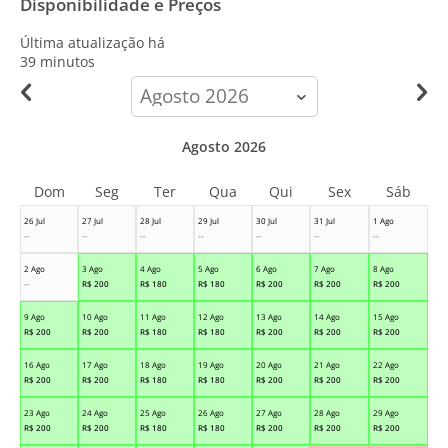
Disponibilidade e Preços
Última atualização há
39 minutos
calendar-
month
Agosto 2026
Dom
Seg
Ter
Qua
Qui
Sex
Sáb
26 Jul
27 Jul
28 Jul
29 Jul
30 Jul
31 Jul
1 Ago
--
--
--
--
--
--
--
2 Ago
3 Ago
4 Ago
5 Ago
6 Ago
7 Ago
8 Ago
--
R$
200
R$
180
R$
180
R$
200
R$
200
R$
200
9 Ago
10 Ago
11 Ago
12 Ago
13 Ago
14 Ago
15 Ago
R$
200
R$
200
R$
180
R$
180
R$
200
R$
200
R$
200
16 Ago
17 Ago
18 Ago
19 Ago
20 Ago
21 Ago
22 Ago
R$
200
R$
200
R$
180
R$
180
R$
200
R$
200
R$
200
23 Ago
24 Ago
25 Ago
26 Ago
27 Ago
28 Ago
29 Ago
R$
200
R$
200
R$
180
R$
180
R$
200
R$
200
R$
200