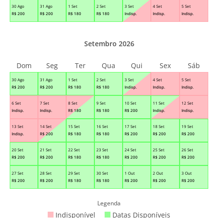
30 Ago
31 Ago
1 Set
2 Set
3 Set
4 Set
5 Set
R$
200
R$
200
R$
180
R$
180
Indisp.
Indisp.
Indisp.
Setembro 2026
Dom
Seg
Ter
Qua
Qui
Sex
Sáb
30 Ago
31 Ago
1 Set
2 Set
3 Set
4 Set
5 Set
R$
200
R$
200
R$
180
R$
180
Indisp.
Indisp.
Indisp.
6 Set
7 Set
8 Set
9 Set
10 Set
11 Set
12 Set
Indisp.
Indisp.
R$
180
R$
180
R$
200
Indisp.
Indisp.
13 Set
14 Set
15 Set
16 Set
17 Set
18 Set
19 Set
Indisp.
R$
200
R$
180
R$
180
R$
200
R$
200
R$
200
20 Set
21 Set
22 Set
23 Set
24 Set
25 Set
26 Set
R$
200
R$
200
R$
180
R$
180
R$
200
R$
200
R$
200
27 Set
28 Set
29 Set
30 Set
1 Out
2 Out
3 Out
R$
200
R$
200
R$
180
R$
180
R$
200
R$
200
R$
200
Legenda
Indisponível
Datas Disponíveis