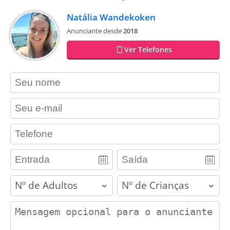
Natália Wandekoken
Anunciante desde
2018
Ver Telefones
contact_name
contact_email
contact_phone
adults
children
contact_message