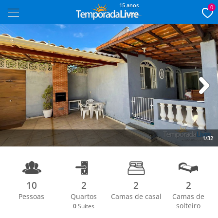
15 anos
0
Next
1/32
10
2
2
2
Pessoas
Quartos
Camas de casal
Camas de
solteiro
0
Suítes