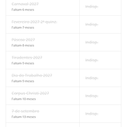
Carnaval 2027
Indisp.
Faltam 6 meses
Fevereiro 2027 2ª quinz.
Indisp.
Faltam 7 meses
Páscoa 2027
Indisp.
Faltam 8 meses
Tiradentes 2027
Indisp.
Faltam 9 meses
Dia do Trabalho 2027
Indisp.
Faltam 9 meses
Corpus Christi 2027
Indisp.
Faltam 10 meses
7 de setembro
Indisp.
Faltam 13 meses