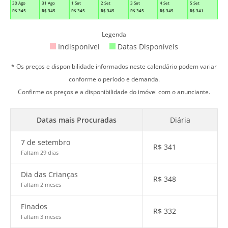
30 Ago
31 Ago
1 Set
2 Set
3 Set
4 Set
5 Set
R$
345
R$
345
R$
345
R$
345
R$
345
R$
345
R$
341
Legenda
Indisponível
Datas Disponíveis
* Os preços e disponibilidade informados neste calendário podem variar
conforme o período e demanda.
Confirme os preços e a disponibilidade do imóvel com o anunciante.
Datas mais Procuradas
Diária
7 de setembro
R$
341
Faltam 29 dias
Dia das Crianças
R$
348
Faltam 2 meses
Finados
R$
332
Faltam 3 meses