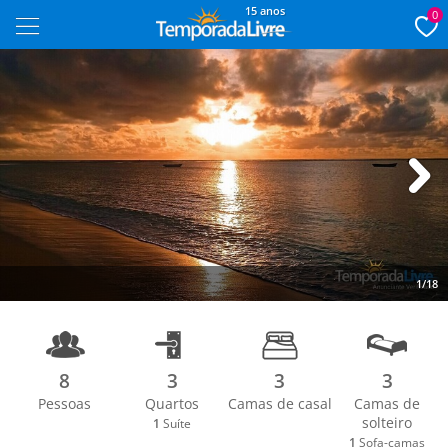
15 anos
0
Next
1/18
8
3
3
3
Pessoas
Quartos
Camas de casal
Camas de
solteiro
1
Suíte
1
Sofa-camas