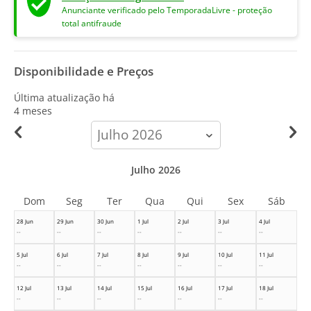
Anunciante verificado pelo TemporadaLivre - proteção
total antifraude
Disponibilidade e Preços
Última atualização há
4 meses
calendar-
month
Julho 2026
Dom
Seg
Ter
Qua
Qui
Sex
Sáb
28 Jun
29 Jun
30 Jun
1 Jul
2 Jul
3 Jul
4 Jul
--
--
--
--
--
--
--
5 Jul
6 Jul
7 Jul
8 Jul
9 Jul
10 Jul
11 Jul
--
--
--
--
--
--
--
12 Jul
13 Jul
14 Jul
15 Jul
16 Jul
17 Jul
18 Jul
--
--
--
--
--
--
--