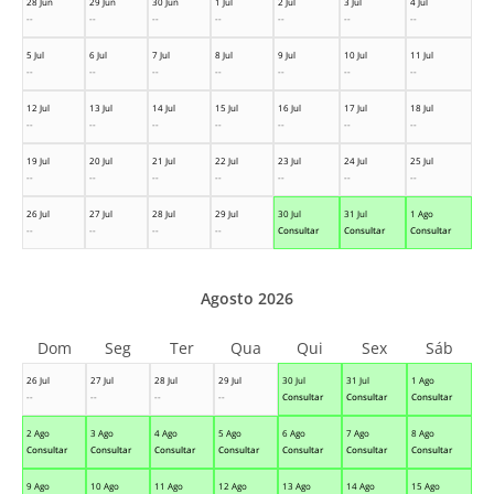
28 Jun
29 Jun
30 Jun
1 Jul
2 Jul
3 Jul
4 Jul
--
--
--
--
--
--
--
5 Jul
6 Jul
7 Jul
8 Jul
9 Jul
10 Jul
11 Jul
--
--
--
--
--
--
--
12 Jul
13 Jul
14 Jul
15 Jul
16 Jul
17 Jul
18 Jul
--
--
--
--
--
--
--
19 Jul
20 Jul
21 Jul
22 Jul
23 Jul
24 Jul
25 Jul
--
--
--
--
--
--
--
26 Jul
27 Jul
28 Jul
29 Jul
30 Jul
31 Jul
1 Ago
--
--
--
--
Consultar
Consultar
Consultar
Agosto 2026
Dom
Seg
Ter
Qua
Qui
Sex
Sáb
26 Jul
27 Jul
28 Jul
29 Jul
30 Jul
31 Jul
1 Ago
--
--
--
--
Consultar
Consultar
Consultar
2 Ago
3 Ago
4 Ago
5 Ago
6 Ago
7 Ago
8 Ago
Consultar
Consultar
Consultar
Consultar
Consultar
Consultar
Consultar
9 Ago
10 Ago
11 Ago
12 Ago
13 Ago
14 Ago
15 Ago