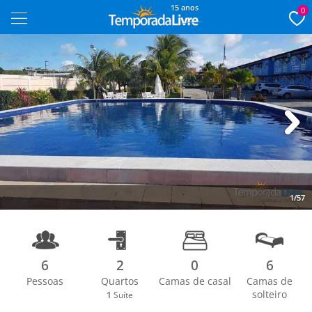
15 anos
0
Next
1/57
6
2
0
6
Pessoas
Quartos
Camas de casal
Camas de
solteiro
1
Suíte