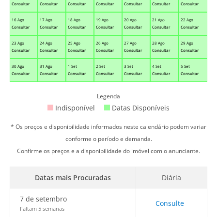
Consultar
Consultar
Consultar
Consultar
Consultar
Consultar
Consultar
16 Ago
17 Ago
18 Ago
19 Ago
20 Ago
21 Ago
22 Ago
Consultar
Consultar
Consultar
Consultar
Consultar
Consultar
Consultar
23 Ago
24 Ago
25 Ago
26 Ago
27 Ago
28 Ago
29 Ago
Consultar
Consultar
Consultar
Consultar
Consultar
Consultar
Consultar
30 Ago
31 Ago
1 Set
2 Set
3 Set
4 Set
5 Set
Consultar
Consultar
Consultar
Consultar
Consultar
Consultar
Consultar
Legenda
Indisponível
Datas Disponíveis
* Os preços e disponibilidade informados neste calendário podem variar
conforme o período e demanda.
Confirme os preços e a disponibilidade do imóvel com o anunciante.
Datas mais Procuradas
Diária
7 de setembro
Consulte
Faltam 5 semanas