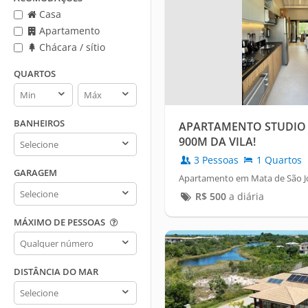
Casa
Apartamento
Chácara / sítio
QUARTOS
Quartos
Quartos
min
max
BANHEIROS
APARTAMENTO STUDIO
Banheiros
900M DA VILA!
3 Pessoas
1 Quartos
GARAGEM
Apartamento em Mata de São Jo
Garagem
R$
500
a diária
MÁXIMO DE PESSOAS
Máximo
de
pessoas
DISTÂNCIA DO MAR
Distância
do