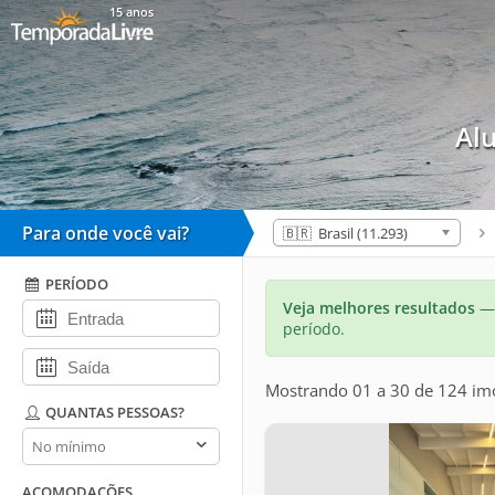
15 anos
Al
Para onde você vai?
🇧🇷 Brasil (11.293)
PERÍODO
Veja melhores resultados
— 
período.
Mostrando 01 a 30 de 124 im
QUANTAS PESSOAS?
Quantas
pessoas?
ACOMODAÇÕES