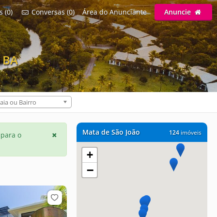
s (0)
Conversas (0)
Área do Anunciante
Anuncie
/ BA
aia ou Bairro
Mata de São João
124
imóveis
 para o
+
−