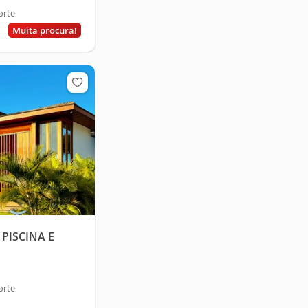
orte
Muita procura!
PISCINA E
orte