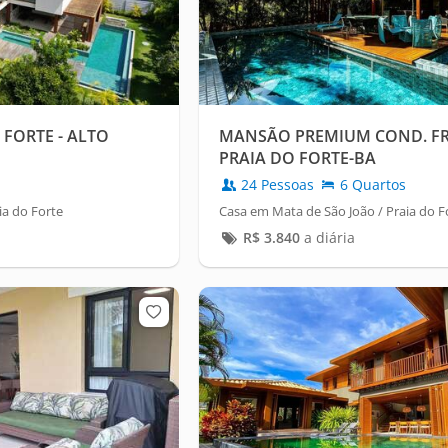
 FORTE - ALTO
MANSÃO PREMIUM COND. FR
PRAIA DO FORTE-BA
24 Pessoas
6 Quartos
ia do Forte
Casa em Mata de São João / Praia do F
R$
3.840
a diária