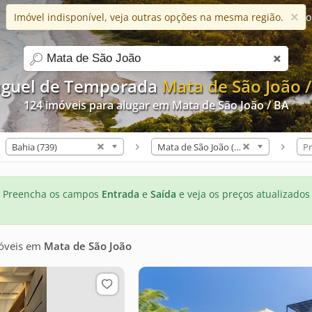
×
Imóvel indisponível, veja outras opções na mesma região.
Ajuda
Apps
Blog
Favorito
search
uguel de Temporada
Mata de São João 
124 imóveis para alugar em Mata de São João / BA
Bahia (739)
Mata de São João (124)
Pr
Preencha os campos
Entrada
e
Saída
e veja os preços atualizados
óveis
em
Mata de São João