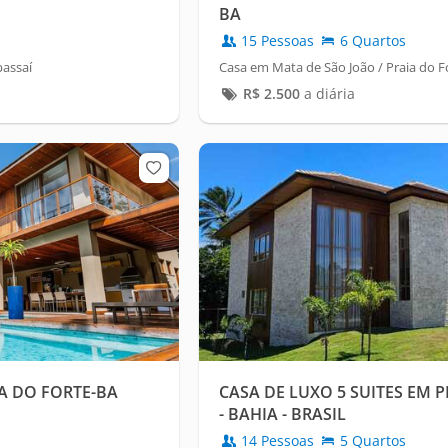
BA
15 Pessoas
6 Quartos
bassaí
Casa em Mata de São João / Praia do F
R$
2.500
a diária
A DO FORTE-BA
CASA DE LUXO 5 SUITES EM 
- BAHIA - BRASIL
14 Pessoas
5 Quartos