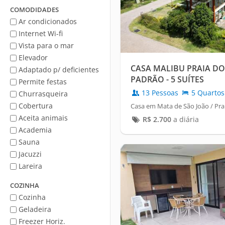
Mar
COMODIDADES
Ar condicionados
Internet Wi-fi
Vista para o mar
Elevador
CASA MALIBU PRAIA DO
Adaptado p/ deficientes
PADRÃO - 5 SUÍTES
Permite festas
13 Pessoas
5 Quartos
Churrasqueira
Cobertura
Casa em Mata de São João / Pra
Aceita animais
R$
2.700
a diária
Academia
Sauna
Jacuzzi
Lareira
COZINHA
Cozinha
Geladeira
Freezer Horiz.