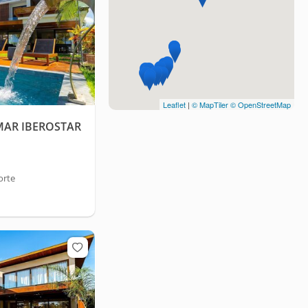
Leaflet
|
© MapTiler
© OpenStreetMap
AR IBEROSTAR
orte