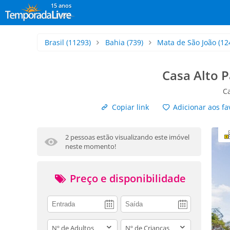
15 anos
Brasil
(11293)
Bahia
(739)
Mata de São João
(12
Casa Alto Pa
C
Copiar link
Adicionar aos fa
2 pessoas estão visualizando este imóvel
neste momento!
Preço e disponibilidade
adults
children