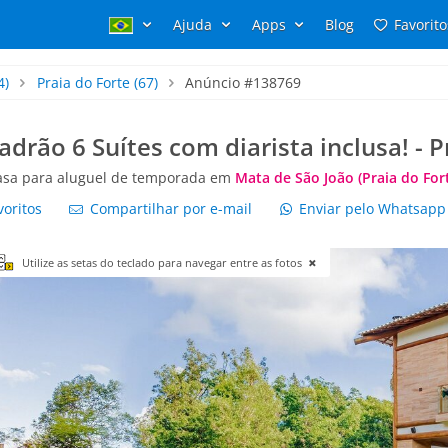
Ajuda
Apps
Blog
Favorito
4)
Praia do Forte
(67)
Anúncio #138769
drão 6 Suítes com diarista inclusa! - Pr
asa para aluguel de temporada em
Mata de São João (Praia do For
voritos
Compartilhar por e-mail
Enviar pelo Whatsap
Utilize as setas do teclado para navegar entre as fotos