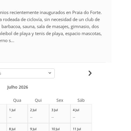
inios recientemente inaugurados en Praia do Forte.
a rodeada de ciclovía, sin necesidad de un club de
as, barbacoa, sauna, sala de masajes, gimnasio, dos
leibol de playa y tenis de playa, espacio mascotas,
rno s...
-
Julho 2026
Qua
Qui
Sex
Sáb
1 Jul
2 Jul
3 Jul
4 Jul
--
--
--
--
8 Jul
9 Jul
10 Jul
11 Jul