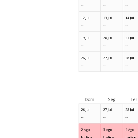
--
--
--
12 Jul
13 Jul
14 Jul
--
--
--
19 Jul
20 Jul
21 Jul
--
--
--
26 Jul
27 Jul
28 Jul
--
--
--
Dom
Seg
Ter
26 Jul
27 Jul
28 Jul
--
--
--
2 Ago
3 Ago
4 Ago
Indisp.
Indisp.
Indisp.