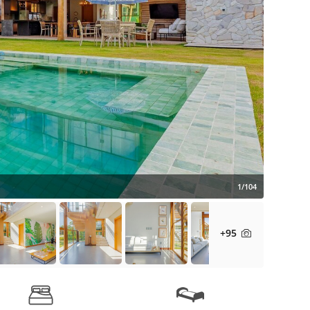
1/104
+95