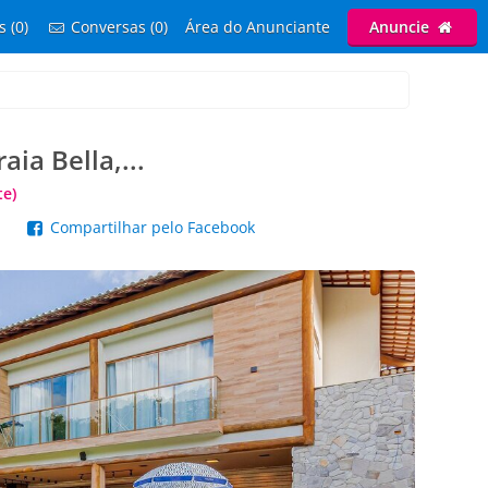
s (0)
Conversas (0)
Área do Anunciante
Anuncie
aia Bella,...
te)
p
Compartilhar pelo Facebook