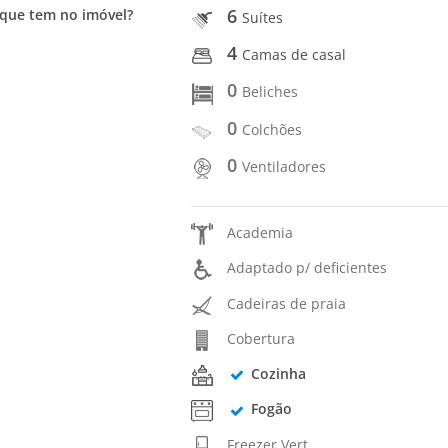
6
que tem no imóvel?
Suítes
4
Camas de casal
0
Beliches
0
Colchões
0
Ventiladores
Academia
Adaptado p/ deficientes
Cadeiras de praia
Cobertura
Cozinha
Fogão
Freezer Vert.