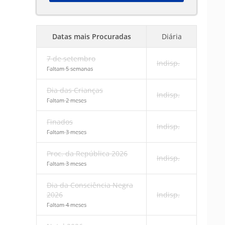
Datas mais Procuradas
Diária
7 de setembro
Indisp.
Faltam 5 semanas
Dia das Crianças
Indisp.
Faltam 2 meses
Finados
Indisp.
Faltam 3 meses
Proc. da República 2026
Indisp.
Faltam 3 meses
Dia da Consciência Negra
2026
Indisp.
Faltam 4 meses