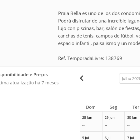
Praia Bella es uno de los dos condom
Podrá disfrutar de una increíble lagun
lujo con piscinas, bar, salón de fiest
canchas de tenis, campos de fútbol, vo
espacio infantil, paisajismo y un mode
Ref. TemporadaLivre: 138769
sponibilidade e Preços
calendar
month
tima atualização há
7 meses
Dom
Seg
Ter
28 Jun
29 Jun
30 Jun
--
--
--
5 Jul
6 Jul
7 Jul