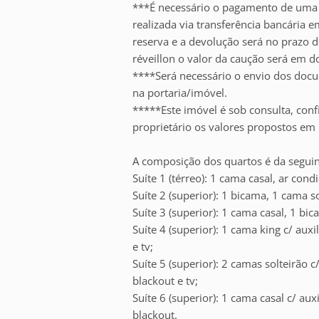
***É necessário o pagamento de uma 
realizada via transferência bancária 
reserva e a devolução será no prazo de
réveillon o valor da caução será em d
****Será necessário o envio dos docu
na portaria/imóvel.
*****Este imóvel é sob consulta, con
proprietário os valores propostos em 
A composição dos quartos é da seguin
Suíte 1 (térreo): 1 cama casal, ar cond
Suíte 2 (superior): 1 bicama, 1 cama so
Suíte 3 (superior): 1 cama casal, 1 bic
Suíte 4 (superior): 1 cama king c/ auxil
e tv;
Suíte 5 (superior): 2 camas solteirão c/
blackout e tv;
Suíte 6 (superior): 1 cama casal c/ auxi
blackout.