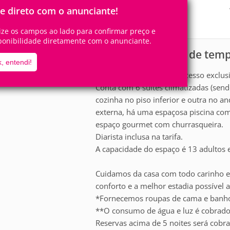
13
6
Pessoas
Quartos
le direto com o anunciante!
6
Suítes
lize os campos ao lado para confirmar preço e
ponibilidade diretamente com o anunciante.
Casa para aluguel de tem
scrição
, entendi!
Residência de luxo com acesso exclusi
Conta com 6 suítes climatizadas (sendo
cozinha no piso inferior e outra no an
externa, há uma espaçosa piscina c
espaço gourmet com churrasqueira.
Diarista inclusa na tarifa.
A capacidade do espaço é 13 adultos e
Cuidamos da casa com todo carinho e
conforto e a melhor estadia possível a
*Fornecemos roupas de cama e banho 
**O consumo de água e luz é cobrado 
Reservas acima de 5 noites será cob