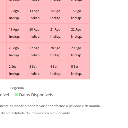
12 Ago
13 Ago
14 Ago
15 Ago
Indisp.
Indisp.
Indisp.
Indisp.
19 Ago
20 Ago
21 Ago
22 Ago
Indisp.
Indisp.
Indisp.
Indisp.
26 Ago
27 Ago
28 Ago
29 Ago
Indisp.
Indisp.
Indisp.
Indisp.
2 Set
3 Set
4 Set
5 Set
Indisp.
Indisp.
Indisp.
Indisp.
Legenda
nível
Datas Disponíveis
s neste calendário podem variar conforme o período e demanda.
 disponibilidade do imóvel com o anunciante.