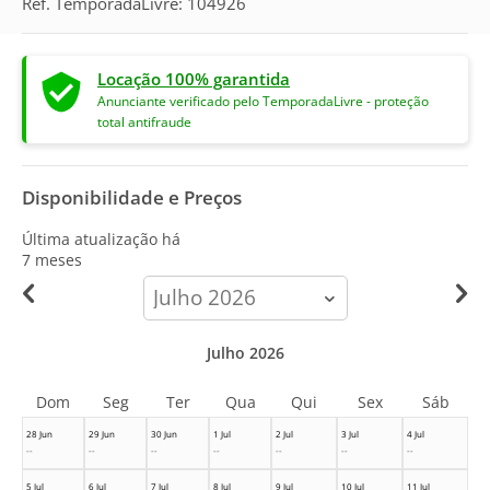
Ref. TemporadaLivre: 104926
Locação 100% garantida
Anunciante verificado pelo TemporadaLivre - proteção
total antifraude
Disponibilidade e Preços
Última atualização há
7 meses
calendar-
month
Julho 2026
Dom
Seg
Ter
Qua
Qui
Sex
Sáb
28 Jun
29 Jun
30 Jun
1 Jul
2 Jul
3 Jul
4 Jul
--
--
--
--
--
--
--
5 Jul
6 Jul
7 Jul
8 Jul
9 Jul
10 Jul
11 Jul