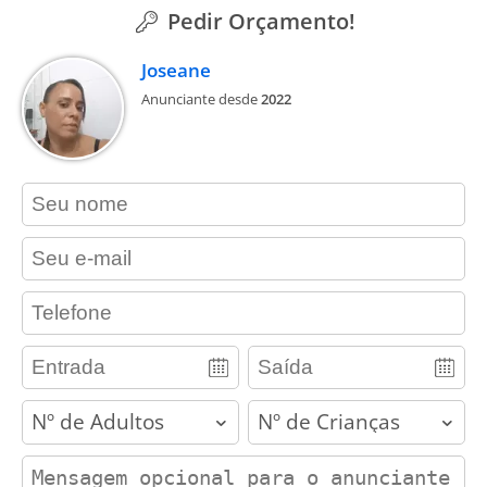
Pedir Orçamento!
Joseane
Anunciante desde
2022
contact_name
contact_email
contact_phone
adults
children
contact_message