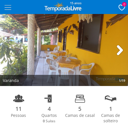
15 anos
0
Next
Varanda
1/19
11
4
5
1
Pessoas
Quartos
Camas de casal
Camas de
solteiro
0
Suítes