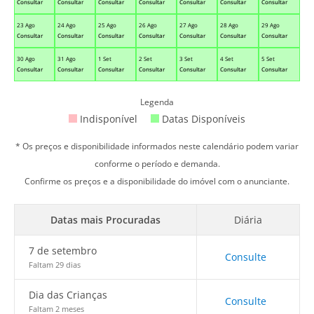
Consultar
Consultar
Consultar
Consultar
Consultar
Consultar
Consultar
23 Ago
24 Ago
25 Ago
26 Ago
27 Ago
28 Ago
29 Ago
Consultar
Consultar
Consultar
Consultar
Consultar
Consultar
Consultar
30 Ago
31 Ago
1 Set
2 Set
3 Set
4 Set
5 Set
Consultar
Consultar
Consultar
Consultar
Consultar
Consultar
Consultar
Legenda
Indisponível
Datas Disponíveis
* Os preços e disponibilidade informados neste calendário podem variar
conforme o período e demanda.
Confirme os preços e a disponibilidade do imóvel com o anunciante.
Datas mais Procuradas
Diária
7 de setembro
Consulte
Faltam 29 dias
Dia das Crianças
Consulte
Faltam 2 meses