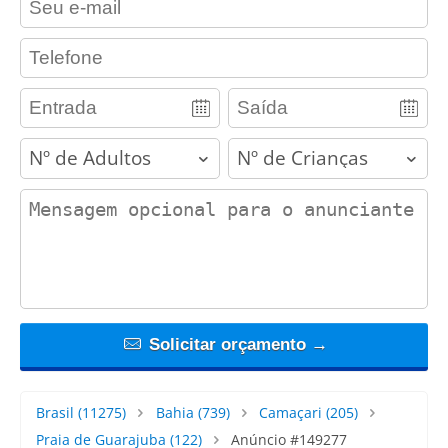
contact_phone
adults
children
contact_message
Solicitar orçamento →
Brasil
(11275)
Bahia
(739)
Camaçari
(205)
Praia de Guarajuba
(122)
Anúncio #149277