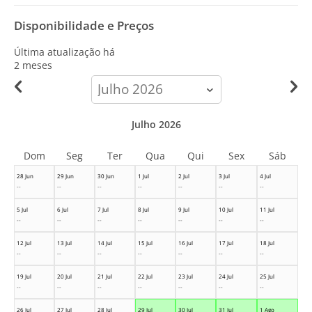
Disponibilidade e Preços
Última atualização há
2 meses
calendar-
month
Julho 2026
Dom
Seg
Ter
Qua
Qui
Sex
Sáb
28 Jun
29 Jun
30 Jun
1 Jul
2 Jul
3 Jul
4 Jul
--
--
--
--
--
--
--
5 Jul
6 Jul
7 Jul
8 Jul
9 Jul
10 Jul
11 Jul
--
--
--
--
--
--
--
12 Jul
13 Jul
14 Jul
15 Jul
16 Jul
17 Jul
18 Jul
--
--
--
--
--
--
--
19 Jul
20 Jul
21 Jul
22 Jul
23 Jul
24 Jul
25 Jul
--
--
--
--
--
--
--
26 Jul
27 Jul
28 Jul
29 Jul
30 Jul
31 Jul
1 Ago