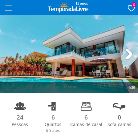
15 anos
0
Next
1/30
24
6
6
0
Pessoas
Quartos
Camas de casal
Sofa-camas
6
Suítes