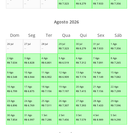
--
--
--
R$
7.323
R$
8.279
R$
7.933
R$
7.356
Agosto 2026
Dom
Seg
Ter
Qua
Qui
Sex
Sáb
26 Jul
27 Jul
28 Jul
29 Jul
30 Jul
31 Jul
1 Ago
--
--
--
R$
7.323
R$
8.279
R$
7.933
R$
7.356
2 Ago
3 Ago
4 Ago
5 Ago
6 Ago
7 Ago
8 Ago
R$
7.034
R$
6.828
R$
6.801
R$
6.519
R$
7.312
R$
7.091
R$
7.265
9 Ago
10 Ago
11 Ago
12 Ago
13 Ago
14 Ago
15 Ago
R$
6.548
R$
6.944
R$
6.902
R$
6.909
R$
7.174
R$
7.149
R$
7.082
16 Ago
17 Ago
18 Ago
19 Ago
20 Ago
21 Ago
22 Ago
R$
6.799
R$
6.875
R$
7.156
R$
7.197
R$
7.415
R$
7.156
R$
7.299
23 Ago
24 Ago
25 Ago
26 Ago
27 Ago
28 Ago
29 Ago
R$
6.896
R$
6.769
R$
7.511
R$
7.307
R$
7.393
R$
7.433
R$
7.596
30 Ago
31 Ago
1 Set
2 Set
3 Set
4 Set
5 Set
R$
7.854
R$
6.997
R$
7.286
R$
7.456
R$
7.579
R$
8.989
R$
9.290