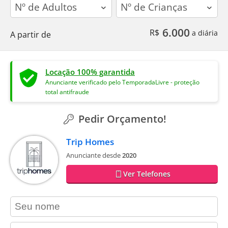
adults
children
6.000
R$
a diária
A partir de
Locação 100% garantida
Anunciante verificado pelo TemporadaLivre - proteção
total antifraude
Pedir Orçamento!
Trip Homes
Anunciante desde
2020
Ver Telefones
contact_name
contact_email