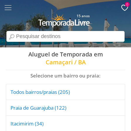
0
15 anos
search
Aluguel de Temporada em
Camaçari / BA
Selecione um bairro ou praia:
Todos bairros/praias (205)
Praia de Guarajuba (122)
Itacimirim (34)