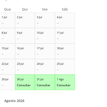
Qua
Qui
Sex
Sáb
1 Jul
2 Jul
3 Jul
4 Jul
--
--
--
--
8 Jul
9 Jul
10 Jul
11 Jul
--
--
--
--
15 Jul
16 Jul
17 Jul
18 Jul
--
--
--
--
22 Jul
23 Jul
24 Jul
25 Jul
--
--
--
--
29 Jul
30 Jul
31 Jul
1 Ago
--
Consultar
Consultar
Consultar
Agosto 2026