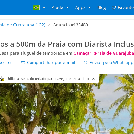
Ajuda
Apps
Blog
Favorito
aia de Guarajuba
(122)
Anúncio #135480
os a 500m da Praia com Diarista Inclu
Casa para aluguel de temporada em
Camaçari (Praia de Guarajuba
voritos
Compartilhar por e-mail
Enviar pelo Whatsap
Utilize as setas do teclado para navegar entre as fotos