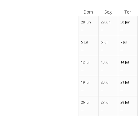
Dom
Seg
Ter
28 Jun
29 Jun
30 Jun
--
--
--
5 Jul
6 Jul
7 Jul
--
--
--
12 Jul
13 Jul
14 Jul
--
--
--
19 Jul
20 Jul
21 Jul
--
--
--
26 Jul
27 Jul
28 Jul
--
--
--