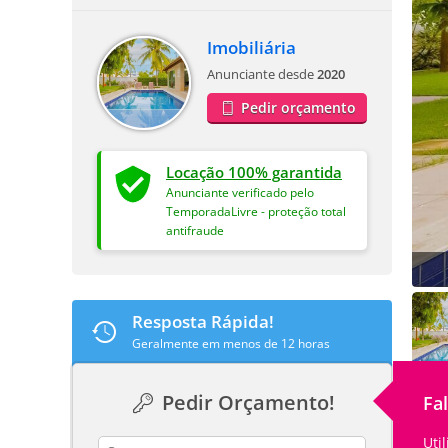
Imobiliária
Anunciante desde
2020
Pedir orçamento
Locação 100% garantida
Anunciante verificado pelo
TemporadaLivre - proteção total
antifraude
Resposta Rápida!
Geralmente em menos de 12 horas
Pedir Orçamento!
Fa
Uti
contact_name