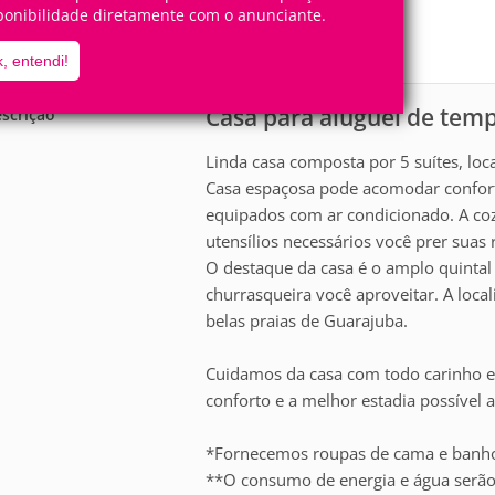
16
6
ponibilidade diretamente com o anunciante.
Pessoas
Quartos
5
Suítes
, entendi!
Casa para aluguel de te
scrição
Linda casa composta por 5 suítes, lo
Casa espaçosa pode acomodar confort
equipados com ar condicionado. A co
utensílios necessários você prer suas 
O destaque da casa é o amplo quintal 
churrasqueira você aproveitar. A loca
belas praias de Guarajuba.
Cuidamos da casa com todo carinho e
conforto e a melhor estadia possível a
*Fornecemos roupas de cama e banho 
**O consumo de energia e água serão 