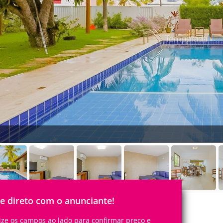
le direto com o anunciante!
lize os campos ao lado para confirmar preço e