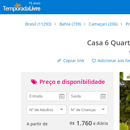
15 anos
Brasil
(11293)
Bahia
(739)
Camaçari
(206)
Pr
Casa 6 Quart
Copiar link
Adicionar aos fa
Preço e disponibilidade
adults
children
1.760
R$
a diária
A partir de