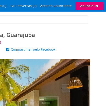
s (0)
Conversas (0)
Área do Anunciante
Anuncie
sa, Guarajuba
)
p
Compartilhar pelo Facebook