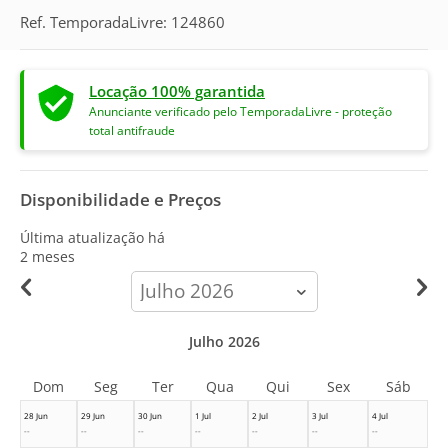
Ref. TemporadaLivre: 124860
Locação 100% garantida
Anunciante verificado pelo TemporadaLivre - proteção
total antifraude
Disponibilidade e Preços
Última atualização há
2 meses
calendar-
month
Julho 2026
Dom
Seg
Ter
Qua
Qui
Sex
Sáb
28 Jun
29 Jun
30 Jun
1 Jul
2 Jul
3 Jul
4 Jul
--
--
--
--
--
--
--