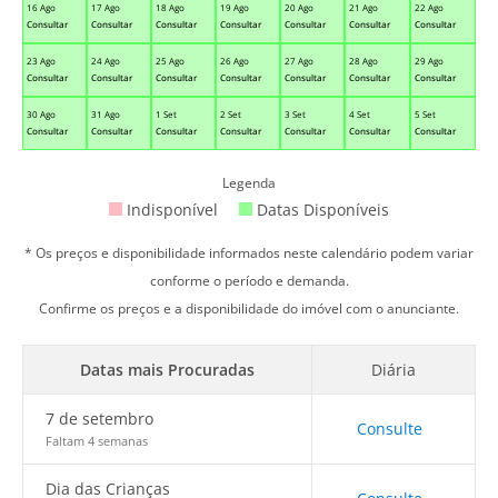
16 Ago
17 Ago
18 Ago
19 Ago
20 Ago
21 Ago
22 Ago
Consultar
Consultar
Consultar
Consultar
Consultar
Consultar
Consultar
23 Ago
24 Ago
25 Ago
26 Ago
27 Ago
28 Ago
29 Ago
Consultar
Consultar
Consultar
Consultar
Consultar
Consultar
Consultar
30 Ago
31 Ago
1 Set
2 Set
3 Set
4 Set
5 Set
Consultar
Consultar
Consultar
Consultar
Consultar
Consultar
Consultar
Legenda
Indisponível
Datas Disponíveis
* Os preços e disponibilidade informados neste calendário podem variar
conforme o período e demanda.
Confirme os preços e a disponibilidade do imóvel com o anunciante.
Datas mais Procuradas
Diária
7 de setembro
Consulte
Faltam 4 semanas
Dia das Crianças