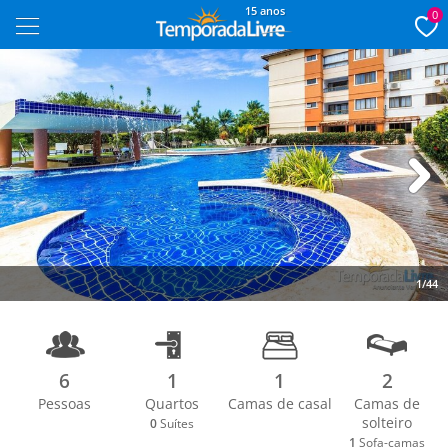
15 anos
0
Next
1/44
6
1
1
2
Pessoas
Quartos
Camas de casal
Camas de
solteiro
0
Suítes
1
Sofa-camas