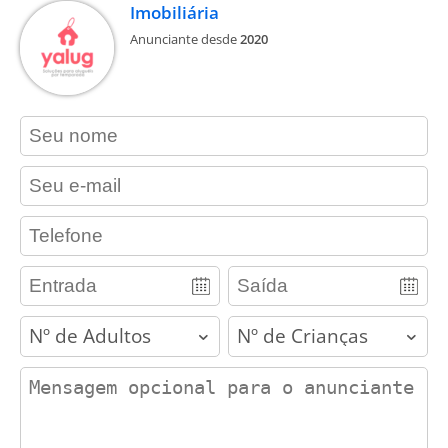
Imobiliária
Anunciante desde
2020
contact_name
contact_email
contact_phone
adults
children
contact_message