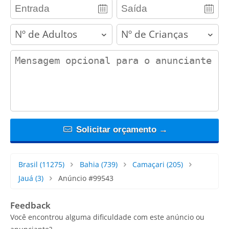
adults
children
contact_message
Solicitar orçamento →
Brasil
(11275)
Bahia
(739)
Camaçari
(205)
Jauá
(3)
Anúncio #99543
Feedback
Você encontrou alguma dificuldade com este anúncio ou