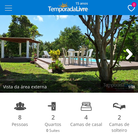
15 anos
0
Next
Vista da área externa
1/28
8
2
4
2
Pessoas
Quartos
Camas de casal
Camas de
solteiro
0
Suítes