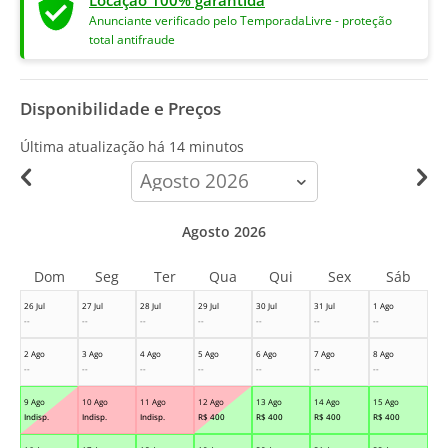
Locação 100% garantida
Anunciante verificado pelo TemporadaLivre - proteção
total antifraude
Disponibilidade e Preços
Última atualização há
14 minutos
calendar-
month
Agosto 2026
Dom
Seg
Ter
Qua
Qui
Sex
Sáb
26 Jul
27 Jul
28 Jul
29 Jul
30 Jul
31 Jul
1 Ago
--
--
--
--
--
--
--
2 Ago
3 Ago
4 Ago
5 Ago
6 Ago
7 Ago
8 Ago
--
--
--
--
--
--
--
9 Ago
10 Ago
11 Ago
12 Ago
13 Ago
14 Ago
15 Ago
Indisp.
Indisp.
Indisp.
R$
400
R$
400
R$
400
R$
400