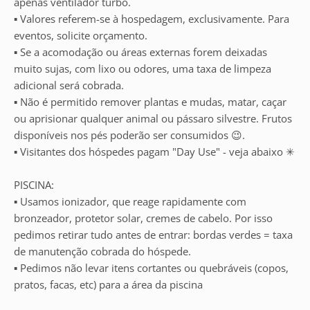
apenas ventilador turbo.
▪︎ Valores referem-se à hospedagem, exclusivamente. Para
eventos, solicite orçamento.
▪︎ Se a acomodação ou áreas externas forem deixadas
muito sujas, com lixo ou odores, uma taxa de limpeza
adicional será cobrada.
▪︎ Não é permitido remover plantas e mudas, matar, caçar
ou aprisionar qualquer animal ou pássaro silvestre. Frutos
disponíveis nos pés poderão ser consumidos 😉.
▪︎ Visitantes dos hóspedes pagam "Day Use" - veja abaixo ✳
PISCINA:
▪︎ Usamos ionizador, que reage rapidamente com
bronzeador, protetor solar, cremes de cabelo. Por isso
pedimos retirar tudo antes de entrar: bordas verdes = taxa
de manutenção cobrada do hóspede.
▪︎ Pedimos não levar itens cortantes ou quebráveis (copos,
pratos, facas, etc) para a área da piscina