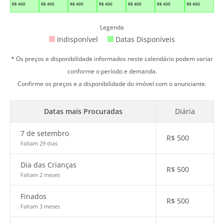
R$
400
R$
400
R$
400
R$
400
R$
400
R$
400
R$
400
Legenda
Indisponível
Datas Disponíveis
* Os preços e disponibilidade informados neste calendário podem variar
conforme o período e demanda.
Confirme os preços e a disponibilidade do imóvel com o anunciante.
Datas mais Procuradas
Diária
7 de setembro
R$
500
Faltam 29 dias
Dia das Crianças
R$
500
Faltam 2 meses
Finados
R$
500
Faltam 3 meses