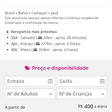
Brasil » Bahia » Camaçari » Jauá
Este anunciante opta por apenas informar o endereço completo do
imóvel após a confirmação de reserva
Aeroportos mais próximos
SSA
- Salvador
(
20km - aprox. 28 minutos)
AJU
- Aracaju
(
277km - aprox. 3 horas)
IOS
- Ilheus
(
353km - aprox. 6 horas)
Preço e disponibilidade
adults
children
400
R$
a diária
A partir de