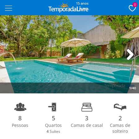
15 anos
0
Next
1/40
8
5
3
2
Pessoas
Quartos
Camas de casal
Camas de
solteiro
4
Suítes