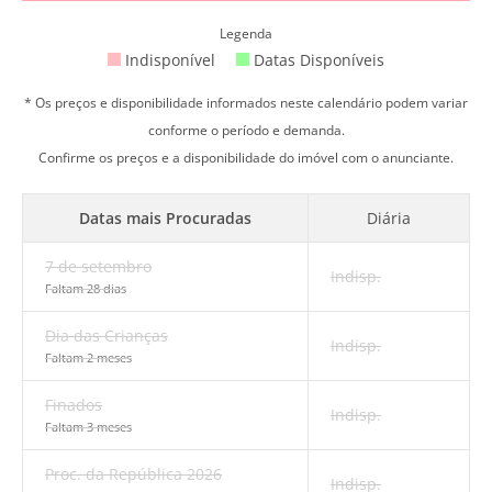
Legenda
Indisponível
Datas Disponíveis
* Os preços e disponibilidade informados neste calendário podem variar
conforme o período e demanda.
Confirme os preços e a disponibilidade do imóvel com o anunciante.
Datas mais Procuradas
Diária
7 de setembro
Indisp.
Faltam 28 dias
Dia das Crianças
Indisp.
Faltam 2 meses
Finados
Indisp.
Faltam 3 meses
Proc. da República 2026
Indisp.