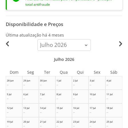
total antifraude
Disponibilidade e Preços
Última atualização há
4 meses
calendar-
month
Julho 2026
Dom
Seg
Ter
Qua
Qui
Sex
Sáb
28 Jun
29 Jun
30 Jun
1 Jul
2 Jul
3 Jul
4 Jul
--
--
--
--
--
--
--
5 Jul
6 Jul
7 Jul
8 Jul
9 Jul
10 Jul
11 Jul
--
--
--
--
--
--
--
12 Jul
13 Jul
14 Jul
15 Jul
16 Jul
17 Jul
18 Jul
--
--
--
--
--
--
--
19 Jul
20 Jul
21 Jul
22 Jul
23 Jul
24 Jul
25 Jul
--
--
--
--
--
--
--