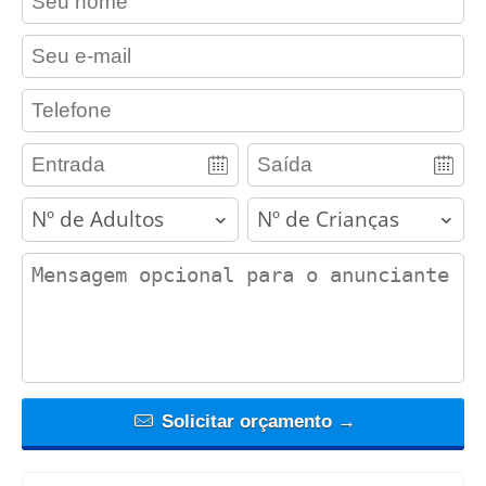
contact_email
contact_phone
adults
children
contact_message
Solicitar orçamento →