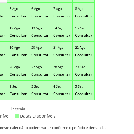
5 Ago
6 Ago
7 Ago
8 Ago
tar
Consultar
Consultar
Consultar
Consultar
12 Ago
13 Ago
14 Ago
15 Ago
tar
Consultar
Consultar
Consultar
Consultar
19 Ago
20 Ago
21 Ago
22 Ago
tar
Consultar
Consultar
Consultar
Consultar
26 Ago
27 Ago
28 Ago
29 Ago
tar
Consultar
Consultar
Consultar
Consultar
2 Set
3 Set
4 Set
5 Set
tar
Consultar
Consultar
Consultar
Consultar
Legenda
nível
Datas Disponíveis
s neste calendário podem variar conforme o período e demanda.