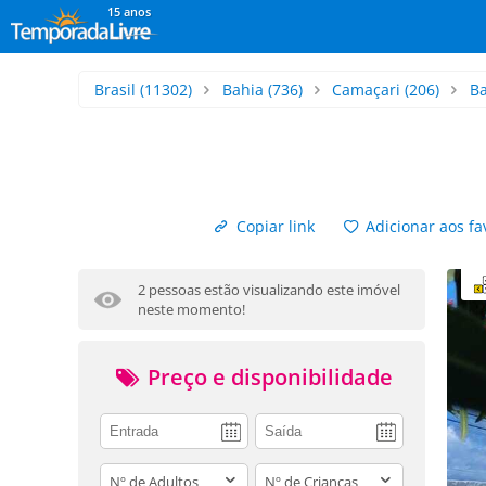
15 anos
Brasil
(11302)
Bahia
(736)
Camaçari
(206)
Ba
Copiar link
Adicionar aos fa
2 pessoas estão visualizando este imóvel
neste momento!
Preço e disponibilidade
adults
children