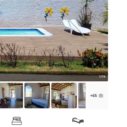
1/74
+65