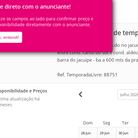
8
2
Pessoas
Quartos
le direto com o anunciante!
0
Suítes
lize os campos ao lado para confirmar preço e
ponibilidade diretamente com o anunciante.
Casa para aluguel de te
scrição
, entendi!
casa. loteamento chacaras do rio jac
entre cond. canto do sol e cond. aldei
barra do jacuipe - ba a 600 mts da pra
Ref. TemporadaLivre: 88751
sponibilidade e Preços
calendar
month
tima atualização há
meses
Dom
Seg
Ter
28 Jun
29 Jun
30 Jun