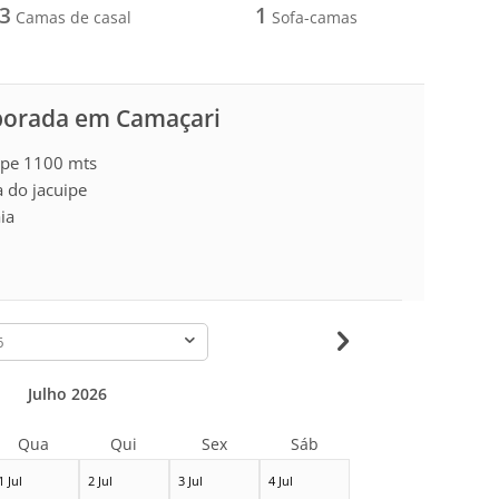
3
1
Camas de casal
Sofa-camas
mporada em Camaçari
uipe 1100 mts
a do jacuipe
ia
-
Julho 2026
Qua
Qui
Sex
Sáb
1 Jul
2 Jul
3 Jul
4 Jul