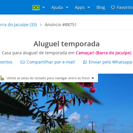
Ajuda
Apps
Blog
Favorito
rra do Jacuípe
(33)
Anúncio #88751
Aluguel temporada
Casa para aluguel de temporada em
Camaçari (Barra do Jacuípe)
voritos
Compartilhar por e-mail
Enviar pelo Whatsap
Utilize as setas do teclado para navegar entre as fotos