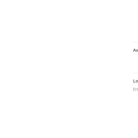
Av
Lo
(c