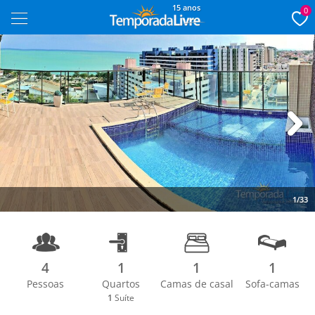
15 anos
0
Next
1/33
4
1
1
1
Pessoas
Quartos
Camas de casal
Sofa-camas
1
Suíte