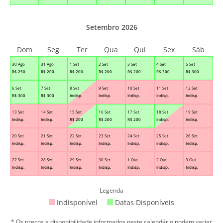
Setembro 2026
Dom
Seg
Ter
Qua
Qui
Sex
Sáb
30 Ago
31 Ago
1 Set
2 Set
3 Set
4 Set
5 Set
R$
250
R$
200
R$
200
R$
200
R$
200
R$
300
R$
300
6 Set
7 Set
8 Set
9 Set
10 Set
11 Set
12 Set
R$
300
R$
300
Indisp.
Indisp.
Indisp.
Indisp.
Indisp.
13 Set
14 Set
15 Set
16 Set
17 Set
18 Set
19 Set
Indisp.
Indisp.
R$
200
R$
200
R$
200
Indisp.
Indisp.
20 Set
21 Set
22 Set
23 Set
24 Set
25 Set
26 Set
Indisp.
Indisp.
Indisp.
Indisp.
Indisp.
Indisp.
Indisp.
27 Set
28 Set
29 Set
30 Set
1 Out
2 Out
3 Out
Indisp.
Indisp.
Indisp.
Indisp.
Indisp.
Indisp.
Indisp.
Legenda
Indisponível
Datas Disponíveis
* Os preços e disponibilidade informados neste calendário podem variar