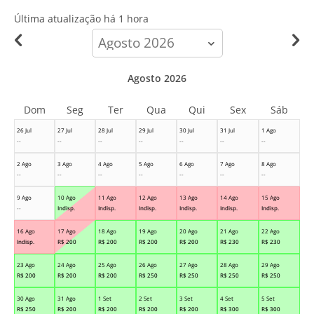
Última atualização há
1 hora
calendar-
month
Agosto 2026
Dom
Seg
Ter
Qua
Qui
Sex
Sáb
26 Jul
27 Jul
28 Jul
29 Jul
30 Jul
31 Jul
1 Ago
--
--
--
--
--
--
--
2 Ago
3 Ago
4 Ago
5 Ago
6 Ago
7 Ago
8 Ago
--
--
--
--
--
--
--
9 Ago
10 Ago
11 Ago
12 Ago
13 Ago
14 Ago
15 Ago
--
Indisp.
Indisp.
Indisp.
Indisp.
Indisp.
Indisp.
16 Ago
17 Ago
18 Ago
19 Ago
20 Ago
21 Ago
22 Ago
Indisp.
R$
200
R$
200
R$
200
R$
200
R$
230
R$
230
23 Ago
24 Ago
25 Ago
26 Ago
27 Ago
28 Ago
29 Ago
R$
200
R$
200
R$
200
R$
250
R$
250
R$
250
R$
250
30 Ago
31 Ago
1 Set
2 Set
3 Set
4 Set
5 Set
R$
250
R$
200
R$
200
R$
200
R$
200
R$
300
R$
300