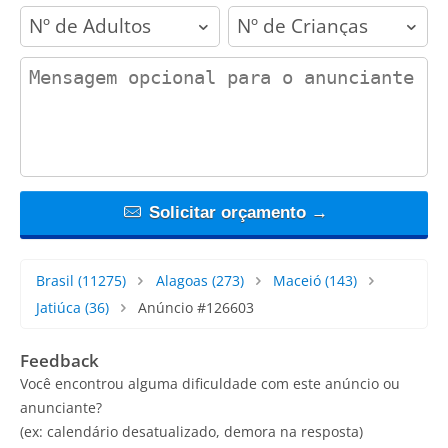
adults
children
contact_message
Solicitar orçamento →
Brasil
(11275)
Alagoas
(273)
Maceió
(143)
Jatiúca
(36)
Anúncio #126603
Feedback
Você encontrou alguma dificuldade com este anúncio ou
anunciante?
(ex: calendário desatualizado, demora na resposta)