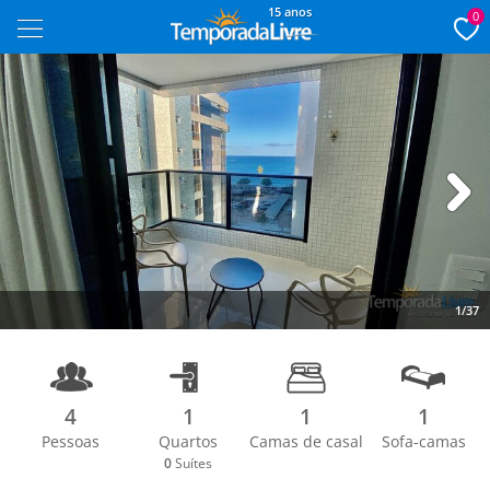
15 anos
0
Next
1/37
4
1
1
1
Pessoas
Quartos
Camas de casal
Sofa-camas
0
Suítes