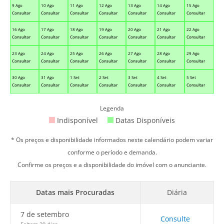
9 Ago
10 Ago
11 Ago
12 Ago
13 Ago
14 Ago
15 Ago
Consultar
Consultar
Consultar
Consultar
Consultar
Consultar
Consultar
16 Ago
17 Ago
18 Ago
19 Ago
20 Ago
21 Ago
22 Ago
Consultar
Consultar
Consultar
Consultar
Consultar
Consultar
Consultar
23 Ago
24 Ago
25 Ago
26 Ago
27 Ago
28 Ago
29 Ago
Consultar
Consultar
Consultar
Consultar
Consultar
Consultar
Consultar
30 Ago
31 Ago
1 Set
2 Set
3 Set
4 Set
5 Set
Consultar
Consultar
Consultar
Consultar
Consultar
Consultar
Consultar
Legenda
Indisponível
Datas Disponíveis
* Os preços e disponibilidade informados neste calendário podem variar
conforme o período e demanda.
Confirme os preços e a disponibilidade do imóvel com o anunciante.
Datas mais Procuradas
Diária
7 de setembro
Consulte