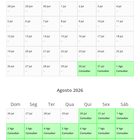
28 Jun
29 Jun
30 Jun
1 Jul
2 Jul
3 Jul
4 Jul
--
--
--
--
--
--
--
5 Jul
6 Jul
7 Jul
8 Jul
9 Jul
10 Jul
11 Jul
--
--
--
--
--
--
--
12 Jul
13 Jul
14 Jul
15 Jul
16 Jul
17 Jul
18 Jul
--
--
--
--
--
--
--
19 Jul
20 Jul
21 Jul
22 Jul
23 Jul
24 Jul
25 Jul
--
--
--
--
--
--
--
26 Jul
27 Jul
28 Jul
29 Jul
30 Jul
31 Jul
1 Ago
--
--
--
--
Consultar
Consultar
Consultar
Agosto 2026
Dom
Seg
Ter
Qua
Qui
Sex
Sáb
26 Jul
27 Jul
28 Jul
29 Jul
30 Jul
31 Jul
1 Ago
--
--
--
--
Consultar
Consultar
Consultar
2 Ago
3 Ago
4 Ago
5 Ago
6 Ago
7 Ago
8 Ago
Consultar
Consultar
Consultar
Consultar
Consultar
Consultar
Consultar