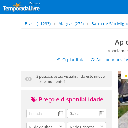
15 anos
Brasil
(11293)
Alagoas
(272)
Barra de São Migu
Ap 
Apartamen
Copiar link
Adicionar aos fa
2 pessoas estão visualizando este imóvel
neste momento!
Preço e disponibilidade
adults
children