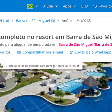
Ajuda
Apps
Blog
Favorito
el
(10)
Barra de São Miguel
(3)
Anúncio #149265
completo no resort em Barra de São Mi
to para aluguel de temporada em
Barra de São Miguel (Barra de 
voritos
Compartilhar por e-mail
Enviar pelo Whatsap
Utilize as setas do teclado para navegar entre as fotos