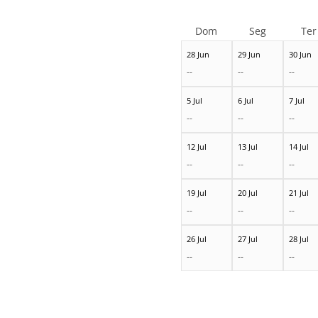
Dom
Seg
Ter
28 Jun
29 Jun
30 Jun
--
--
--
5 Jul
6 Jul
7 Jul
--
--
--
12 Jul
13 Jul
14 Jul
--
--
--
19 Jul
20 Jul
21 Jul
--
--
--
26 Jul
27 Jul
28 Jul
--
--
--