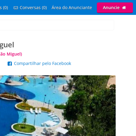
s (0)
Conversas (0)
Área do Anunciante
Anuncie
guel
São Miguel)
p
Compartilhar pelo Facebook