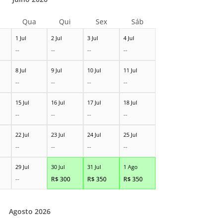
Qua
Qui
Sex
Sáb
1 Jul
2 Jul
3 Jul
4 Jul
--
--
--
--
8 Jul
9 Jul
10 Jul
11 Jul
--
--
--
--
15 Jul
16 Jul
17 Jul
18 Jul
--
--
--
--
22 Jul
23 Jul
24 Jul
25 Jul
--
--
--
--
29 Jul
30 Jul
31 Jul
1 Ago
--
R$
300
R$
350
R$
350
Agosto 2026