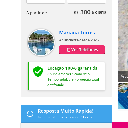
300
R$
a diária
A partir de
Mariana Torres
Anunciante desde
2025
Ver Telefones
Locação 100% garantida
Anunciante verificado pelo
Áre
TemporadaLivre - proteção total
antifraude
Resposta Muito Rápida!
Geralmente em menos de 3 horas