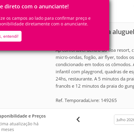
4
1
Pessoas
Quartos
le direto com o anunciante!
1
Suíte
lize os campos ao lado para confirmar preço e
ponibilidade diretamente com o anunciante.
Apartamento para alugue
Miguel
, entendi!
scrição
Ap confortável dentro do Iloa resor
micro-ondas, fogão, air flyer, todos os
condicionado em todos os cômodos. Á
infantil com playgrond, quadras de es
24hs, restaurante. A 5 minutos da pra
francês e 12 minutos da praia do gun
Ref. TemporadaLivre: 149265
sponibilidade e Preços
calendar
month
tima atualização há
 meses