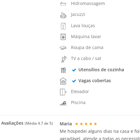
Hidromassagem
Jacuzzi
Lava louças
Máquina lavar
Roupa de cama
TV a cabo / sat
Utensílios de cozinha
Vagas cobertas
Elevador
Piscina
Avaliações
Maria
★★★★★
(Média
4.7
de 5)
Me hospedei alguns dias na casa e fo
agradável, atende a todas as necessid