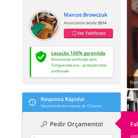
Marcos Browczuk
Anunciante desde
2014
Ver Telefones
Locação 100% garantida
Anunciante verificado pelo
TemporadaLivre - proteção total
antifraude
fre
Resposta Rápida!
Geralmente em menos de 12 horas
Pedir Orçamento!
Fa
Uti
contact_name