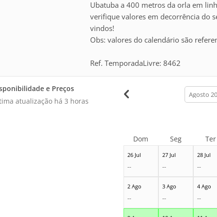
Ubatuba a 400 metros da orla em linh
verifique valores em decorrência do 
vindos!
Obs: valores do calendário são refere
Ref. TemporadaLivre: 8462
sponibilidade e Preços
calendar
month
tima atualização há
3 horas
Dom
Seg
Ter
26 Jul
27 Jul
28 Jul
--
--
--
2 Ago
3 Ago
4 Ago
--
--
--