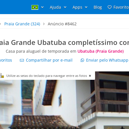
Ajuda
Apps
Blog
Favorito
Praia Grande
(324)
Anúncio #8462
aia Grande Ubatuba completíssimo com
Casa para aluguel de temporada em
Ubatuba (Praia Grande)
voritos
Compartilhar por e-mail
Enviar pelo Whatsap
Utilize as setas do teclado para navegar entre as fotos