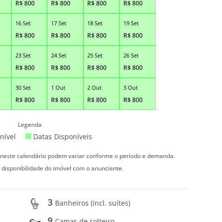
R$
800
R$
800
R$
800
R$
800
16 Set
17 Set
18 Set
19 Set
R$
800
R$
800
R$
800
R$
800
23 Set
24 Set
25 Set
26 Set
R$
800
R$
800
R$
800
R$
800
30 Set
1 Out
2 Out
3 Out
R$
800
R$
800
R$
800
R$
800
Legenda
nível
Datas Disponíveis
s neste calendário podem variar conforme o período e demanda.
 disponibilidade do imóvel com o anunciante.
3
Banheiros (incl. suítes)
9
Camas de solteiro