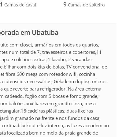
1
9
Camas de casal
Camas de solteiro
mporada em Ubatuba
íte com closet, armários em todos os quartos,
tes num total de 7, travesseiros e cobertores,11
capa e colchões extras,1 lavabo, 2 varandas
e bilhar com dois kits de bolas, TV convencional de
rnet fibra 600 mega com roteador wifi, cozinha
 utensílios necessários, Geladeira duplex, micro-
os que reverte para refrigerador. Na área externa
m cadeado, fogão com 5 bocas e forno grande,
com balcões auxiliares em granito cinza, mesa
tangular,18 cadeiras plásticas, duas lixeiras
jardim gramado na frente e nos fundos da casa,
ortina blackout e luz interna, as luzes acendem ao
sta localizada bem no meio da praia grande de