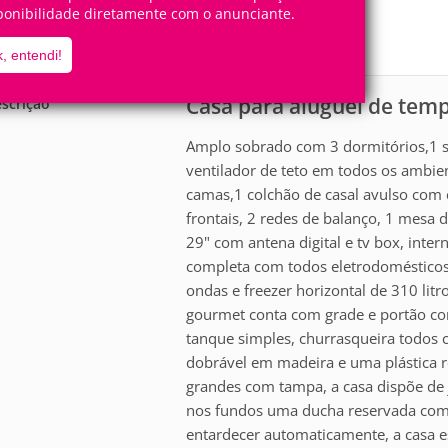
18
3
ponibilidade diretamente com o anunciante.
Pessoas
Quartos
1
Suíte
, entendi!
Casa para aluguel de te
scrição
Amplo sobrado com 3 dormitórios,1 su
ventilador de teto em todos os ambien
camas,1 colchão de casal avulso com 
frontais, 2 redes de balanço, 1 mesa d
29" com antena digital e tv box, inte
completa com todos eletrodomésticos e
ondas e freezer horizontal de 310 litr
gourmet conta com grade e portão co
tanque simples, churrasqueira todos 
dobrável em madeira e uma plástica re
grandes com tampa, a casa dispõe de 
nos fundos uma ducha reservada com c
entardecer automaticamente, a casa e