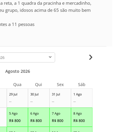
a reta, a 1 quadra da pracinha e mercadinho,
seu grupo, idosos acima de 65 são muito bem
ntes a 11 pessoas
-
Agosto 2026
Qua
Qui
Sex
Sáb
29 Jul
30 Jul
31 Jul
1 Ago
--
--
--
--
5 Ago
6 Ago
7 Ago
8 Ago
R$
800
R$
800
R$
800
R$
800