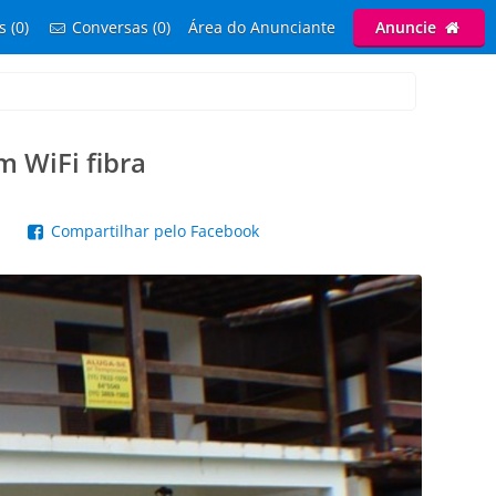
s (0)
Conversas (0)
Área do Anunciante
Anuncie
 WiFi fibra
p
Compartilhar pelo Facebook