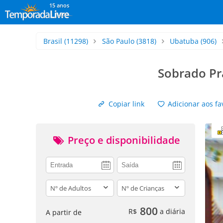
15 anos
Brasil
(11298)
São Paulo
(3818)
Ubatuba
(906)
Sobrado Pr
Copiar link
Adicionar aos fa
Preço e disponibilidade
adults
children
800
R$
a diária
A partir de