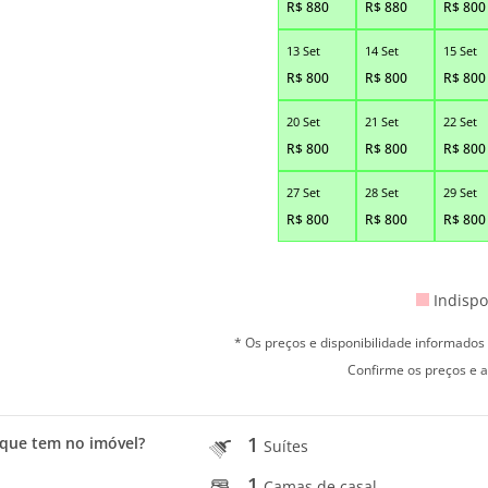
R$
880
R$
880
R$
800
13 Set
14 Set
15 Set
R$
800
R$
800
R$
800
20 Set
21 Set
22 Set
R$
800
R$
800
R$
800
27 Set
28 Set
29 Set
R$
800
R$
800
R$
800
Indispo
* Os preços e disponibilidade informado
Confirme os preços e a
1
que tem no imóvel?
Suítes
1
Camas de casal