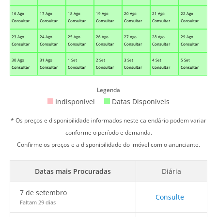
16 Ago
17 Ago
18 Ago
19 Ago
20 Ago
21 Ago
22 Ago
Consultar
Consultar
Consultar
Consultar
Consultar
Consultar
Consultar
23 Ago
24 Ago
25 Ago
26 Ago
27 Ago
28 Ago
29 Ago
Consultar
Consultar
Consultar
Consultar
Consultar
Consultar
Consultar
30 Ago
31 Ago
1 Set
2 Set
3 Set
4 Set
5 Set
Consultar
Consultar
Consultar
Consultar
Consultar
Consultar
Consultar
Legenda
Indisponível
Datas Disponíveis
* Os preços e disponibilidade informados neste calendário podem variar
conforme o período e demanda.
Confirme os preços e a disponibilidade do imóvel com o anunciante.
Datas mais Procuradas
Diária
7 de setembro
Consulte
Faltam 29 dias