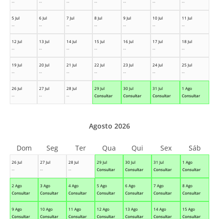
--
--
--
--
--
--
--
5 Jul
6 Jul
7 Jul
8 Jul
9 Jul
10 Jul
11 Jul
--
--
--
--
--
--
--
12 Jul
13 Jul
14 Jul
15 Jul
16 Jul
17 Jul
18 Jul
--
--
--
--
--
--
--
19 Jul
20 Jul
21 Jul
22 Jul
23 Jul
24 Jul
25 Jul
--
--
--
--
--
--
--
26 Jul
27 Jul
28 Jul
29 Jul
30 Jul
31 Jul
1 Ago
--
--
--
Consultar
Consultar
Consultar
Consultar
Agosto 2026
Dom
Seg
Ter
Qua
Qui
Sex
Sáb
26 Jul
27 Jul
28 Jul
29 Jul
30 Jul
31 Jul
1 Ago
--
--
--
Consultar
Consultar
Consultar
Consultar
2 Ago
3 Ago
4 Ago
5 Ago
6 Ago
7 Ago
8 Ago
Consultar
Consultar
Consultar
Consultar
Consultar
Consultar
Consultar
9 Ago
10 Ago
11 Ago
12 Ago
13 Ago
14 Ago
15 Ago
Consultar
Consultar
Consultar
Consultar
Consultar
Consultar
Consultar