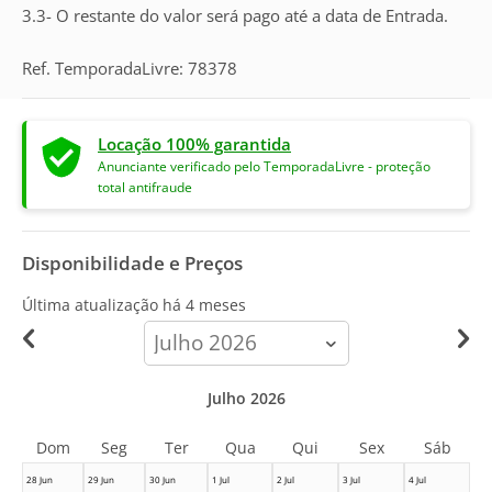
3.3- O restante do valor será pago até a data de Entrada.
Ref. TemporadaLivre: 78378
Locação 100% garantida
Anunciante verificado pelo TemporadaLivre - proteção
total antifraude
Disponibilidade e Preços
Última atualização há
4 meses
calendar-
month
Julho 2026
Dom
Seg
Ter
Qua
Qui
Sex
Sáb
28 Jun
29 Jun
30 Jun
1 Jul
2 Jul
3 Jul
4 Jul