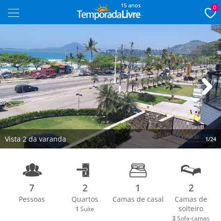
15 anos
0
Next
Vista 2 da varanda
1/24
7
2
1
2
Pessoas
Quartos
Camas de casal
Camas de
solteiro
1
Suíte
3
Sofa-camas