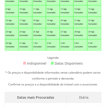
Consultar
Consultar
Consultar
Consultar
Consultar
Consultar
Consultar
9 Ago
10 Ago
11 Ago
12 Ago
13 Ago
14 Ago
15 Ago
Consultar
Consultar
Consultar
Consultar
Consultar
Consultar
Consultar
16 Ago
17 Ago
18 Ago
19 Ago
20 Ago
21 Ago
22 Ago
Consultar
Consultar
Consultar
Consultar
Consultar
Consultar
Consultar
23 Ago
24 Ago
25 Ago
26 Ago
27 Ago
28 Ago
29 Ago
Consultar
Consultar
Consultar
Consultar
Consultar
Consultar
Consultar
30 Ago
31 Ago
1 Set
2 Set
3 Set
4 Set
5 Set
Consultar
Consultar
Consultar
Consultar
Consultar
Consultar
Consultar
Legenda
Indisponível
Datas Disponíveis
* Os preços e disponibilidade informados neste calendário podem variar
conforme o período e demanda.
Confirme os preços e a disponibilidade do imóvel com o anunciante.
Datas mais Procuradas
Diária