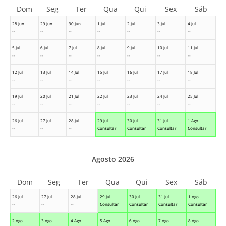
Dom
Seg
Ter
Qua
Qui
Sex
Sáb
28 Jun
29 Jun
30 Jun
1 Jul
2 Jul
3 Jul
4 Jul
--
--
--
--
--
--
--
5 Jul
6 Jul
7 Jul
8 Jul
9 Jul
10 Jul
11 Jul
--
--
--
--
--
--
--
12 Jul
13 Jul
14 Jul
15 Jul
16 Jul
17 Jul
18 Jul
--
--
--
--
--
--
--
19 Jul
20 Jul
21 Jul
22 Jul
23 Jul
24 Jul
25 Jul
--
--
--
--
--
--
--
26 Jul
27 Jul
28 Jul
29 Jul
30 Jul
31 Jul
1 Ago
--
--
--
Consultar
Consultar
Consultar
Consultar
Agosto 2026
Dom
Seg
Ter
Qua
Qui
Sex
Sáb
26 Jul
27 Jul
28 Jul
29 Jul
30 Jul
31 Jul
1 Ago
--
--
--
Consultar
Consultar
Consultar
Consultar
2 Ago
3 Ago
4 Ago
5 Ago
6 Ago
7 Ago
8 Ago