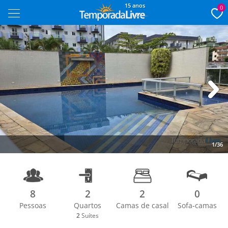
15 anos
0
Next
1/36
8
2
2
0
Pessoas
Quartos
Camas de casal
Sofa-camas
2
Suítes