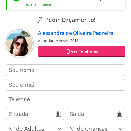
total antifraude
Pedir Orçamento!
Alessandra de Oliveira Pedreira
Anunciante desde
2018
Ver Telefones
contact_name
contact_email
contact_phone
adults
children