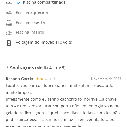
Piscina compartilhada
Piscina aquecida
Piscina coberta
Piscina infantil
Voltagem do imóvel: 110 volts
7
Avaliações
(Média
4.1
de 5)
Rosana Garcia
★★★★★
Novembro de 2023
Localização ótima... funcionários muito atenciosos...tudo
muito limpo...
Infelizmente como eu tenho cachorro foi horrível...a chave
tem AP tem sensor...trancou porta não tem energia somente
geladeira fica ligada...fiquei cinco dias e todas as noites não
pude sair...deixar cãozinho sem luz e sem ventilador...por
esse motivo eu não alugaria novamente...